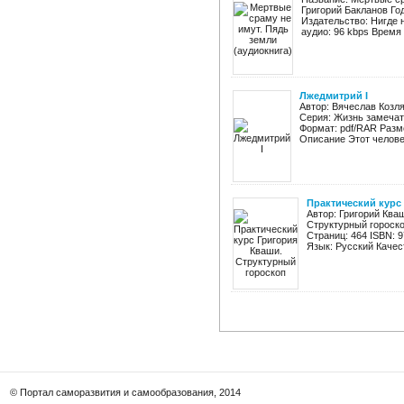
Григорий Бакланов Го
Издательство: Нигде 
аудио: 96 kbps Время 
Лжедмитрий I
Автор: Вячеслав Козля
Серия: Жизнь замечат
Формат: pdf/RAR Разм
Описание Этот человек
Практический курс
Автор: Григорий Ква
Структурный гороско
Страниц: 464 ISBN: 
Язык: Русский Качест
© Портал саморазвития и самообразования, 2014