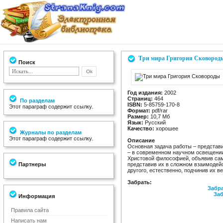
Три мира Григория Сковород
Поиск
Год издания:
2002
Страниц:
464
По разделам
ISBN:
5-85759-170-8
Этот параграф содержит ссылку.
Формат:
pdf/rar
Размер:
10,7 Мб
Язык:
Русский
Качество:
хорошее
Журналы по разделам
Этот параграф содержит ссылку.
Описание
Основная задача работы – представи
– в современном научном освещении
Христовой философией, объявив сам
Партнеры
представив их в сложном взаимодей
другого, естественно, подчинив их в
Забрать:
Забра
Заб
Информация
Правила сайта
Написать нам