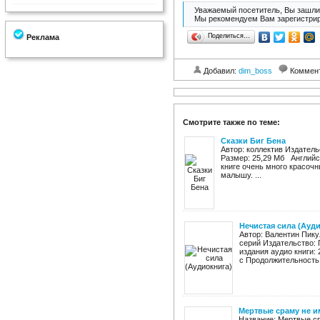
Уважаемый посетитель, Вы зашли 
Мы рекомендуем Вам зарегистрир
Поделиться…
Реклама
Добавил:
dim_boss
Коммен
Смотрите также по теме:
Сказки Биг Бена
Автор: коллектив Издатель
Размер: 25,29 Мб Английск
книге очень много красоч
малышу. ...
Нечистая сила (Ауд
Автор: Валентин Пику
серий Издательство: 
издания аудио книги:
с Продолжительность: 
Мертвые сраму не им
Название: Мертвые ср