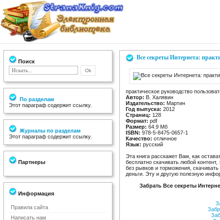
Все секреты Интернета: практ
Поиск
практическое руководство пользова
Автор:
В. Халявин
По разделам
Издательство:
Мартин
Этот параграф содержит ссылку.
Год выпуска:
2012
Страниц:
128
Формат:
pdf
Размер:
64.9 Мб
Журналы по разделам
ISBN:
978-5-8475-0657-1
Этот параграф содержит ссылку.
Качество:
отличное
Язык:
русский
Эта книга расскажет Вам, как остав
Партнеры
бесплатно скачивать любой контент,
без рывков и торможения, скачивать
деньги. Эту и другую полезную инфо
Забрать Все секреты Интерне
Информация
За
Правила сайта
Забр
Заб
Написать нам