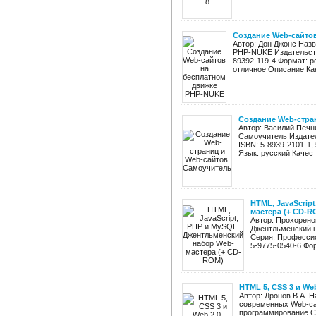
Создание Web-сайто
Автор: Дон Джонс Наз
PHP-NUKE Издательство
89392-119-4 Формат: p
отличное Описание Как 
Создание Web-стра
Автор: Василий Печн
Самоучитель Издател
ISBN: 5-8939-2101-1,
Язык: русский Качест
HTML, JavaScrip
мастера (+ CD-R
Автор: Прохоренок
Джентльменский н
Серия: Профессио
5-9775-0540-6 Фор
HTML 5, CSS 3 и We
Автор: Дронов В.А. Н
современных Web-са
программирование Ст