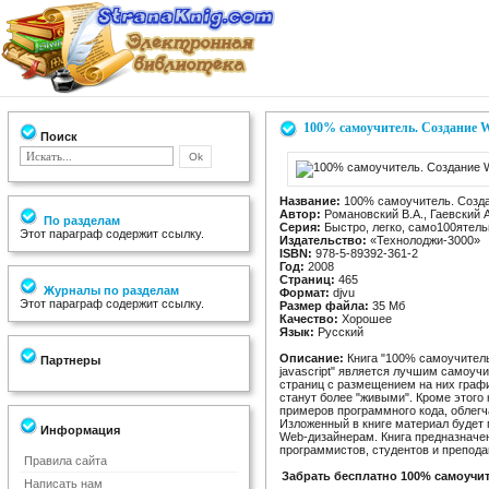
100% самоучитель. Создание We
Поиск
Название:
100% самоучитель. Создан
Автор:
Романовский В.А., Гаевский 
По разделам
Серия:
Быстро, легко, само100ятель
Этот параграф содержит ссылку.
Издательство:
«Технолоджи-3000»
ISBN:
978-5-89392-361-2
Год:
2008
Страниц:
465
Журналы по разделам
Формат:
djvu
Этот параграф содержит ссылку.
Размер файла:
35 Мб
Качество:
Хорошее
Язык:
Русский
Описание:
Книга "100% самоучитель
Партнеры
javascript" является лучшим самоуч
страниц с размещением на них графи
станут более "живыми". Кроме этого
примеров программного кода, облег
Изложенный в книге материал будет
Информация
Web-дизайнерам. Книга предназначен
программистов, студентов и препода
Правила сайта
Забрать бесплатно 100% самоучит
Написать нам