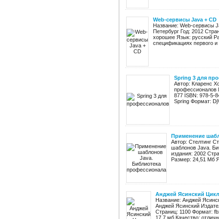
Web-сервисы Java + CD
Название: Web-сервисы J
Петербург Год: 2012 Стран
хорошее Язык: русский Р
спецификациях первого и в
Spring 3 для п
Автор: Кларенс Х
профессионалов И
877 ISBN: 978-5-8
Spring Формат: Dj
Применение шабл
Автор: Стелтинг С
шаблонов Java. Би
издания: 2002 Стра
Размер: 24,51 Мб Я
Анджей Ясинский Цикл 
Название: Анджей Ясински
Анджей Ясинский Издател
Страниц: 1100 Формат: fb
17,7 мб Качество: отлично