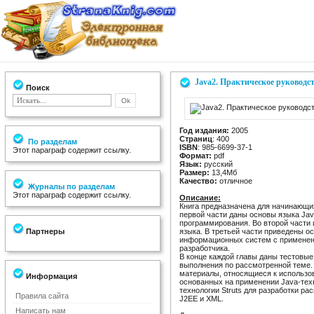
Java2. Практическое руководс
Поиск
Год издания:
2005
Страниц
: 400
По разделам
ISBN
: 985-6699-37-1
Этот параграф содержит ссылку.
Формат:
pdf
Язык:
русский
Размер:
13,4Мб
Качество:
отличное
Журналы по разделам
Этот параграф содержит ссылку.
Описание:
Книга предназначена для начинающи
первой части даны основы языка Jav
программирования. Во второй части
Партнеры
языка. В третьей части приведены 
информационных систем с применени
разработчика.
В конце каждой главы даны тестовые
выполнения по рассмотренной теме.
материалы, относящиеся к использ
Информация
основанных на применении Java-техн
технологии Struts для разработки 
Правила сайта
J2EE и XML.
Написать нам