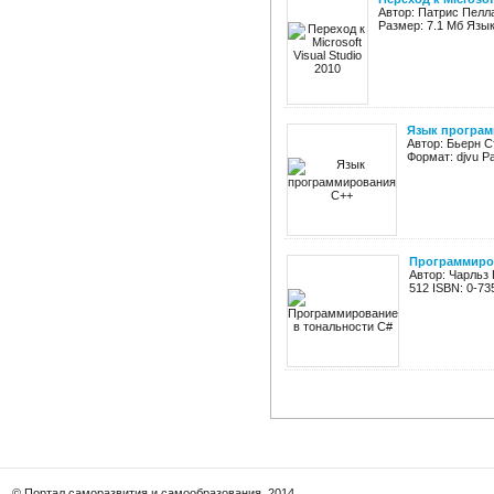
Автор: Патрис Пелла
Размер: 7.1 Мб Язык
Язык програм
Автор: Бьерн С
Формат: djvu Р
Программиров
Автор: Чарльз
512 ISBN: 0-73
© Портал саморазвития и самообразования, 2014