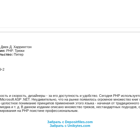
Джек Д. Харрингтон
ие:
PHP. Трюки
льство:
Питер
9-2
ость и скорость, дизайнеры - за его доступность и удобство. Сегодня PHP использует
icrosoft ASP .NET. Неудивительно, что на рынке появилось огромное множество книг 
о целостное понимание принципов применения этого языка - начиная от традиционног
медиа и т. д. В данном издании описано множество трюков, нестандартных подходов,
ммирования на PHP поистине профессиональным.
Забрать с Depositfiles.com
Забрать с Unibytes.com