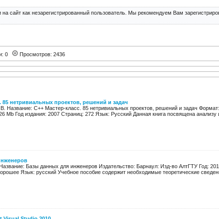
 на сайт как незарегистрированный пользователь. Мы рекомендуем Вам зарегистриров
и: 0
Просмотров: 2436
. 85 нетривиальных проектов, решений и задач
.В. Название: С++ Мастер-класс. 85 нетривиальных проектов, решений и задач Формат
26 Mb Год издания: 2007 Страниц: 272 Язык: Русский Данная книга посвящена анализу и
инженеров
Название: Базы данных для инженеров Издательство: Барнаул: Изд-во АлтГТУ Год: 201
 хорошее Язык: русский Учебное пособие содержит необходимые теоретические сведения
 Visual Studio 2010