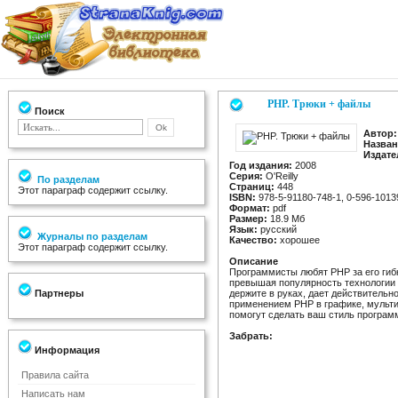
PHP. Трюки + файлы
Поиск
Автор:
Назван
Издате
Год издания:
2008
Серия:
O'Reilly
По разделам
Страниц:
448
Этот параграф содержит ссылку.
ISBN:
978-5-91180-748-1, 0-596-1013
Формат:
pdf
Размер:
18.9 Мб
Язык:
русский
Журналы по разделам
Качество:
хорошее
Этот параграф содержит ссылку.
Описание
Программисты любят PHP за его гибк
превышая популярность технологии M
Партнеры
держите в руках, дает действительн
применением PHP в графике, мульти
помогут сделать ваш стиль програ
Забрать:
Информация
Правила сайта
Написать нам