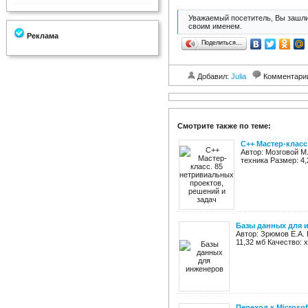
Уважаемый посетитель, Вы зашли
своим именем.
Реклама
Поделиться…
Добавил:
Julia
Комментари
Смотрите также по теме:
С++ Мастер-класс
Автор: Мозговой М
техника Размер: 4,
Базы данных для 
Автор: Зрюмов Е.А. 
11,32 мб Качество:
Переход к Microsoft