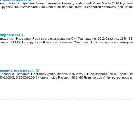
нд, Паскаль Паре, Кен Хайнс Название: Переход к Microsoft Visual Studio 2010 Год изда
: русский Качество: отличное Описание Данная книга не является пособием для начина
мирования С++
трауструп Название: Язык программирования С++ Год издания: 2011 Страниц: 1136 ISBN
азмер: 9.1 Мб Язык: русский Качество: отличное Описание Эта книга написана автором 
ание в тональности C#
 Петцольд Название: Программирование в тональности C# Год издания: 2004 Серия: Э
56-1800-3, 5-7502-0180-5 Формат: djvu Размер: 58.1 Мб Язык: русский Качество: норма