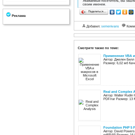
Уважаемый посетитель, Вы зашли
своим именем.
Поделиться…
Реклама
Добавил:
semenivans
Комм
Смотрите также по теме:
Применение VBA и 
Автор: Джелен Билл 
Размер: 6,02 мб Ка
Real and Complex A
Автор: Walter Rudin
PDF/rar Размер: 13 М
Foundation PHP 5 F
Автор: David Powers
pdf/RAR Размер: 16.8