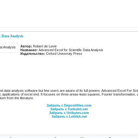
c Data Analysis
Автор:
Robert de Levie
Название:
Advanced Excel for Scientific Data Analysis
Издательство:
Oxford University Press
uted data analysis software but few users are aware of its full powers. Advanced Excel For Scie
 applications of excel end. It focuses on three areas-least squares, Fourier transformation, an
ken from the literature.
Забрать с Depositfiles.com
Забрать с Turbobit.net
Забрать с Unibytes.com
Забрать с Letitbit.net