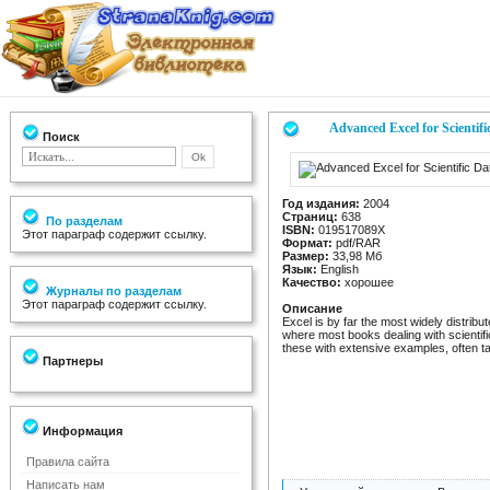
Advanced Excel for Scientifi
Поиск
Год издания:
2004
Страниц:
638
По разделам
ISBN:
019517089X
Этот параграф содержит ссылку.
Формат:
pdf/RAR
Размер:
33,98 Мб
Язык:
English
Качество:
хорошее
Журналы по разделам
Этот параграф содержит ссылку.
Описание
Excel is by far the most widely distrib
where most books dealing with scientific
these with extensive examples, often ta
Партнеры
Информация
Правила сайта
Написать нам