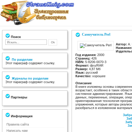
Самоучитель Perl
Поиск
Автор:
А. 
Название
Издатель
Год издания:
2000
Страниц:
426
По разделам
ISBN:
5-8206-0070-3
Этот параграф содержит ссылку.
Формат:
djvu/RAR
Размер:
4,87 Мб
Язык:
русский
Качество:
хорошее
Журналы по разделам
Этот параграф содержит ссылку.
Описание
В книге изложены основы современно
возрастает, особенно в таких област
системное администрирование. Язык 
Партнеры
данных, переменные, операции, опер
ориентированная технология програ
упражнения, которые авторы реализ
разобраться в изложенном материал
Забра
Информация
Заб
Заб
Правила сайта
За
Написать нам