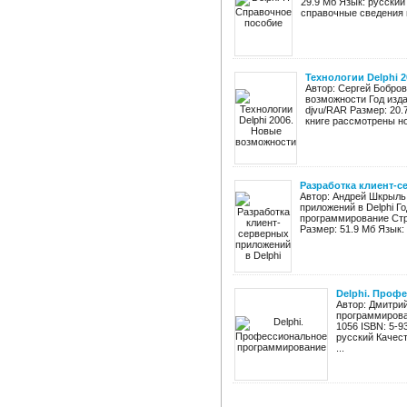
29.9 Мб Язык: русски
справочные сведения п
Технологии Delphi 
Автор: Сергей Бобров
возможности Год изда
djvu/RAR Размер: 20.
книге рассмотрены н
Разработка клиент-с
Автор: Андрей Шкрыль
приложений в Delphi Г
программирование Стра
Размер: 51.9 Мб Язык:
Delphi. Проф
Автор: Дмитри
программирован
1056 ISBN: 5-9
русский Качес
...