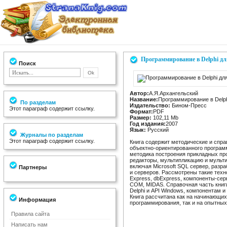
Программирование в Delphi для
Поиск
Автор:
А.Я.Архангельский
Название:
Программирование в Delphi
По разделам
Издательство:
Бином-Пресс
Этот параграф содержит ссылку.
Формат:
PDF
Размер:
102,11 Mb
Год издания:
2007
Язык:
Русский
Журналы по разделам
Этот параграф содержит ссылку.
Книга содержит методические и спр
объектно-ориентированного программи
методика построения прикладных пр
редакторы, мультипликацию и мульти
включая Microsoft SQL сервер, разр
Партнеры
и серверов. Рассмотрены такие техно
Express, dbExpress, компоненты-се
COM, MIDAS. Справочная часть книги
Delphi и API Windows, компонентам и
Книга рассчитана как на начинающих
Информация
программирования, так и на опытных
Правила сайта
Написать нам