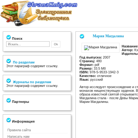
Мария Магдалина
Поиск
Название
Автор:
Кэ
Издатель
Год выпуска:
2007
Страниц:
480
По разделам
Формат:
pdf
Этот параграф содержит ссылку.
Размер:
33.5 Мб
ISBN:
978-5-9533-1942-3
Качество:
отличное
Язык:
русский
Журналы по разделам
Этот параграф содержит ссылку.
Автор исследует происхождение и ст
монахов нищенствующих орденов. В 
образа известной святой открывает
Магдалина стала - после Девы Мари
Партнеры
Марии Магдалины.
Информация
Правила сайта
Написать нам