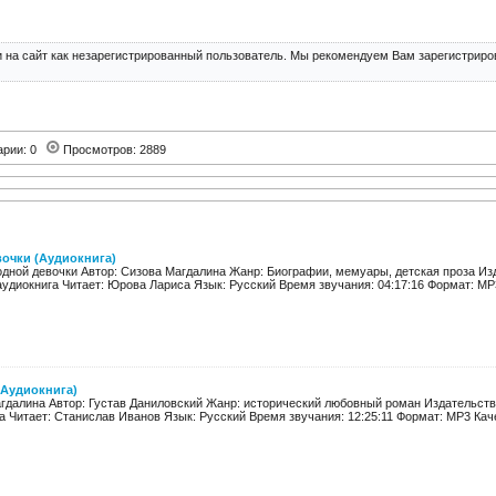
 на сайт как незарегистрированный пользователь. Мы рекомендуем Вам зарегистриров
арии: 0
Просмотров: 2889
очки (Аудиокнига)
одной девочки Автор: Сизова Магдалина Жанр: Биографии, мемуары, детская проза Изд
аудиокнига Читает: Юрова Лариса Язык: Русский Время звучания: 04:17:16 Формат: MP3 
(Аудиокнига)
гдалина Автор: Густав Даниловский Жанр: исторический любовный роман Издательство
а Читает: Станислав Иванов Язык: Русский Время звучания: 12:25:11 Формат: MP3 Качес