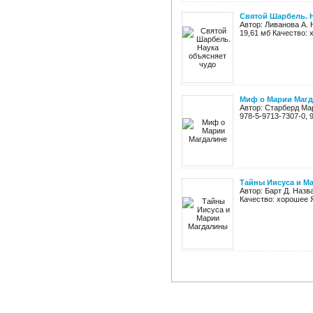
Святой Шарбель. Н
Автор: Ливанова А. 
19,61 мб Качество: 
Миф о Марии Маг
Автор: Старберд Мар
978-5-9713-7307-0, 
Тайны Иисуса и М
Автор: Барт Д. Назв
Качество: хорошее Я