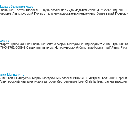
аука объясняет чудо
Название: Святой Шарбель. Наука объясняет чудо Издательство: ИГ "Весь" Год: 2011 С
хорошее Язык: русский Почему тело монаха остается нетленным более века? Почему он
далине
гарет Оригинальное название: Миф о Марии Магдалине Год издания: 2008 Страниц: 189 
978-5-9762-5809-9 Серия или выпуск: Историческая библиотека Формат: pdf Язык: Русск
арии Магдалины
ание: Тайны Иисуса и Марии Магдалины Издательство: ACT, Астрель Год: 2008 Страниц:
зык: русский Книга написана автором бестселлеров Lost Christianities, раскрывающим п