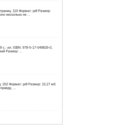
траниц: 110 Формат: pdf Размер:
о нисколько не ...
с.: ил. ISBN: 978-5-17-049826-0,
ий Размер: ...
 202 Формат: pdf Размер: 15,27 мб
равду, ...