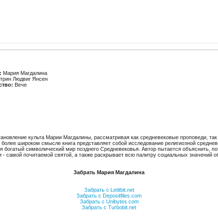
:
Мария Магдалина
трин Людвиг Янсен
ство:
Вече
ановление культа Марии Магдалины, рассматривая как средневековые проповеди, так и
более широком смысле книга представляет собой исследование религиозной средневе
ся богатый символический мир позднего Средневековья. Автор пытается объяснить, по
и - самой почитаемой святой, а также раскрывает всю палитру социальных значений о
Забрать Мария Магдалина
Забрать с Letitbit.net
Забрать с Depositfiles.com
Забрать с Unibytes.com
Забрать с Turbobit.net