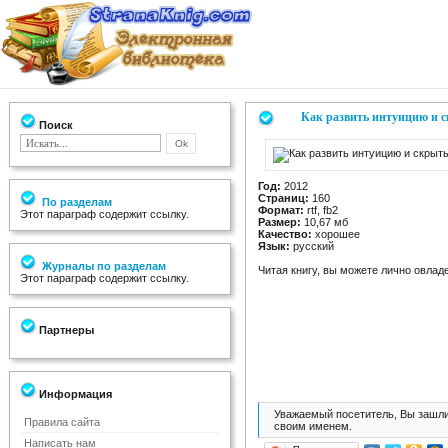
Как развить интуицию и с
Поиск
Год:
2012
Страниц:
160
По разделам
Формат:
rtf, fb2
Этот параграф содержит ссылку.
Размер:
10,67 мб
Качество:
хорошее
Язык:
русский
Журналы по разделам
Читая книгу, вы можете лично овлад
Этот параграф содержит ссылку.
Партнеры
Информация
Уважаемый посетитель, Вы зашли
Правила сайта
своим именем.
Написать нам