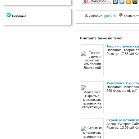
Поделиться…
Добавил:
gol8425
Коммент
Реклама
Смотрите также по теме:
Теория струн и с
Название: Теория ст
Размер: 17,85 мб Ка
Менталист. Скрыт
Название: Менталис
240 Формат: rtf, pd
Скрытые механизм
Автор: Уинтроп Сай
Размер: 13,09 мб Ка