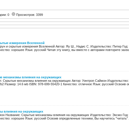
арии: 0
Просмотров: 3399
крытые измерения Вселенной
рун и скрытые измерения Вселенной Автор: Яу Ш., Надис С. Издательство: Питер Год: 
чество: хорошее Язык: русский Читая эту книгу, вы вместе с авторами повторите захв
ые механизмы влияния на окружающих
т. Скрытые механизмы влияния на окружающих Автор: Уинтроп Саймон Издательство: 
f, fb2 Размер: 14.6 мb ISBN: 978-699-55420-1 Качество: отличное Язык: русский Освоив о
ы влияния на окружающих
мон Название: Скрытые механизмы влияния на окружающих Издательство: Эксмо Год: 20
чество: хорошее Язык: русский Освоив определенные техники, Вы научитесь "читать" л