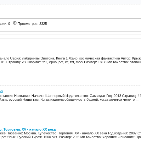
арии: 0
Просмотров: 3325
начало Серия: Лабиринты Эвотона. Книга 1 Жанр: космическая фантастика Автор: Кры
15 Страниц: 280 Формат: fb2, epub, pdf, rtf, txt, mobi Размер: 18.08 Мб Качество: отлично
ый
стантин Название: Начало. Шаг первый Издательство: Самиздат Год: 2013 Страниц: 447 
зык: русский Наши там. Когда надоела обыденность будней, когда хочется чего-то ...
. Торговля. XV - начало XX века
реев Название: Москва. Купечество. Торговля. XV - начало XX века Год издания: 2007 Ст
 pdf Язык: Русский Тираж: 1500 экз. Размер: 29.5 Mb Качество: хорошее Описание: Пр