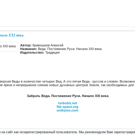
ачало XXI века
Автор:
Кривошеев Алексей
Название:
Веда. Постижение Руси. Начало XXI века
Издательство:
Традиция
версия Веды в количестве четырех Вед. А это пятая Веда - руссов и словян. Возможно
е яркое и непрерывное сияние новых духовных центров Земли, так необходимых для
Забрать Веда. Постижение Руси. Начало XXI века
turbobit.net
file-space.org
unibytes.com
 на сайт как незарегистрированный пользователь. Мы рекомендуем Вам зарегистриров