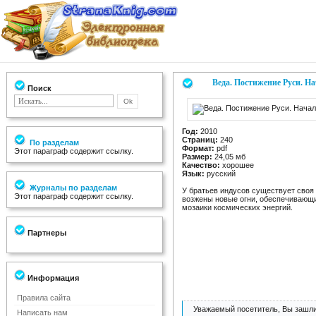
Веда. Постижение Руси. Н
Поиск
Год:
2010
Страниц:
240
По разделам
Формат:
pdf
Этот параграф содержит ссылку.
Размер:
24,05 мб
Качество:
хорошее
Язык:
русский
Журналы по разделам
У братьев индусов существует своя 
Этот параграф содержит ссылку.
возжены новые огни, обеспечивающи
мозаики космических энергий.
Партнеры
Информация
Правила сайта
Уважаемый посетитель, Вы зашли
Написать нам