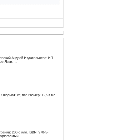
жевский Андрей Издательство: ИП
е Язык: ...
Формат: rtf, fb2 Размер: 12,53 мб
раниц: 206 с илл. ISBN: 978-5-
едлагаемый ...