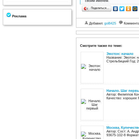
своим именем.
Поделиться…
Реклама
Добавил:
gol8425
Коммент
Смотрите также по теме:
Эвотон: начало
Название: Эвотон: 
Стрельбицкий Год: 20
Начало. Шаг перв
Автор: Филиппов Кон
Качество: хорошее Я
Москва. Купечество
Автор: Сост: А. Анд
93675-102-8 Формат: