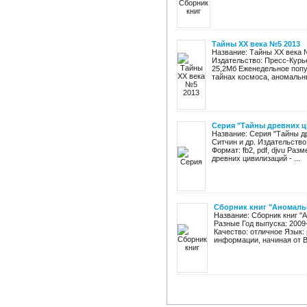
Тайны ХХ века №5 2013
Название: Тайны ХХ века №
Издательство: Пресс-Курь
25,2Мб Еженедельное попу
тайнах космоса, аномальны
Серия "Тайны древних ц
Название: Серия "Тайны др
Ситчин и др. Издательство
Формат: fb2, pdf, djvu Раз
древних цивилизаций - ...
Сборник книг "Аномаль
Название: Сборник книг "
Разные Год выпуска: 2009
Качество: отличное Язык: 
информации, начиная от Ва