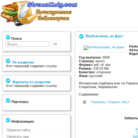
Необъяснимо, но факт
Поиск
Назв
Авто
Изда
Год выпуска:
2009
Страниц:
много
По разделам
Формат:
pdf, rtf, doc
Этот параграф содержит ссылку.
Размер:
139.25 Мb
Качество:
отличное
Язык:
русский
Журналы по разделам
Интересная подборка книг по Паран
Этот параграф содержит ссылку.
Спиритизм, Хиромантия.
Содержание:
Партнеры
Показать / Скрыть текст
Забрать
Информация
За
Правила сайта
З
Написать нам
Заб