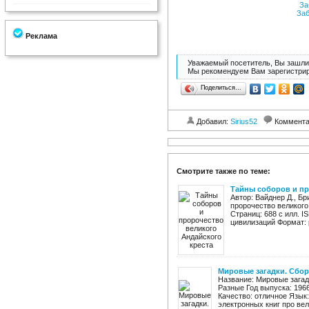
За
Заб
Реклама
Уважаемый посетитель, Вы зашли 
Мы рекомендуем Вам зарегистрир
Поделиться…
Добавил:
Sirius52
Коммент
Смотрите также по теме:
Тайны соборов и пр
Автор: Вайднер Д., Б
пророчество великого
Страниц: 688 с илл. 
цивилизаций Формат: p
Мировые загадки. Сбор
Название: Мировые загад
Разные Год выпуска: 1966
Качество: отличное Язык
электронных книг про вели