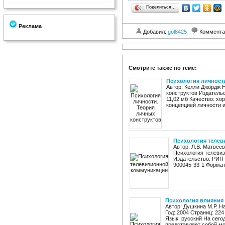
Поделиться…
Реклама
Добавил:
gol8425
Коммента
Смотрите также по теме:
Психология личности
Автор: Келли Джордж 
конструктов Издательс
11,02 мб Качество: хо
концепцией личности и 
Психология теле
Автор: Л.В. Матвеев
Психология телеви
Издательство: РИП-х
900045-33-1 Формат:
Психология влияния
Автор: Душкина М.Р. Н
Год: 2004 Страниц: 22
Язык: русский На сего
представляет собой мо