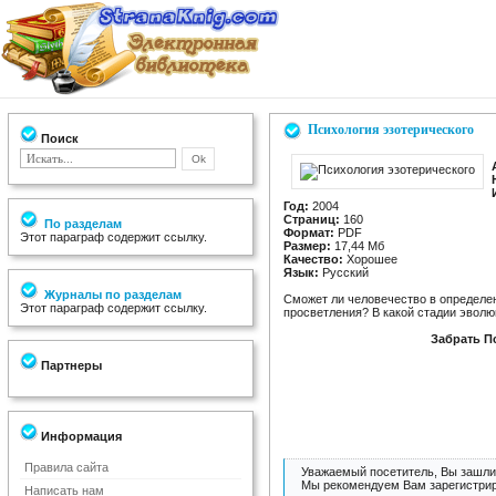
Психология эзотерического
Поиск
Год:
2004
Страниц:
160
По разделам
Формат:
PDF
Этот параграф содержит ссылку.
Размер:
17,44 Мб
Качество:
Хорошее
Язык:
Русский
Журналы по разделам
Сможет ли человечество в определен
Этот параграф содержит ссылку.
просветления? В какой стадии эволюц
Забрать П
Партнеры
Информация
Правила сайта
Уважаемый посетитель, Вы зашли 
Мы рекомендуем Вам зарегистрир
Написать нам