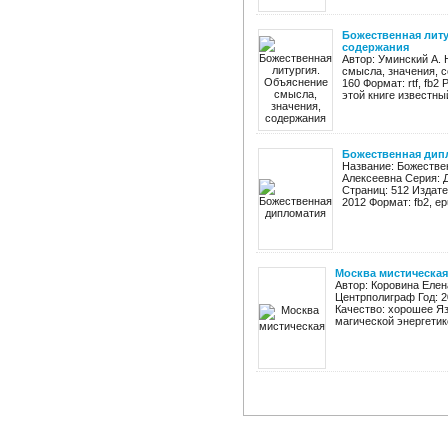
Божественная литу
содержания
Автор: Уминский А.
смысла, значения, с
160 Формат: rtf, fb2
этой книге известны
Божественная дип
Название: Божестве
Алексеевна Серия: Д
Страниц: 512 Издате
2012 Формат: fb2, epu
Москва мистическая
Автор: Коровина Елен
Центрполиграф Год: 20
Качество: хорошее Я
магической энергетико