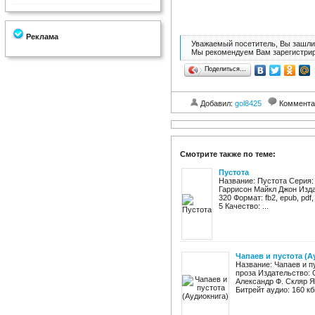
Реклама
Уважаемый посетитель, Вы зашли 
Мы рекомендуем Вам зарегистрир
Поделиться…
Добавил:
gol8425
Коммента
Смотрите также по теме:
Пустота
Название: Пустота Серия:
Гаррисон Майкл Джон Издат
320 Формат: fb2, epub, pdf,
5 Качество: ...
Чапаев и пустота (А
Название: Чапаев и п
проза Издательство: 
Александр Ф. Скляр Я
Битрейт аудио: 160 кб