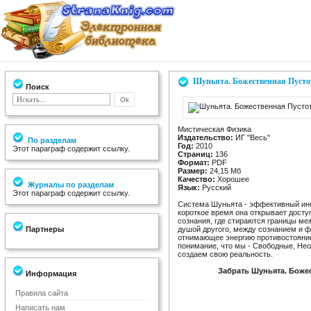
Шуньята. Божественная Пусто
Поиск
Мистическая Физика
Издательство:
ИГ "Весь"
По разделам
Год:
2010
Этот параграф содержит ссылку.
Страниц:
136
Формат:
PDF
Размер:
24,15 Мб
Качество:
Хорошее
Журналы по разделам
Язык:
Русский
Этот параграф содержит ссылку.
Система Шуньята - эффективный инс
короткое время она открывает досту
сознания, где стираются границы ме
Партнеры
душой другого, между сознанием и 
отнимающее энергию противостояние
понимание, что мы - Свободные, Не
создаем свою реальность.
Забрать Шуньята. Божес
Информация
Правила сайта
Написать нам