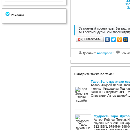
За
Заб
З
Реклама
Уважаемый посетитель, Вы зашли 
Мы рекомендуем Вам зарегистрир
Поделиться…
Добавил:
Anempadist
Комме
Смотрите также по теме:
Таро. Золотые знаки с
Автор: Андрей Десни Назв
Феникс, Квадранал Год изд
8400-09-7 Формат: JPG Ра
Описание: Автор данной ..
Мудрость Таро. Духов
Автор: Рейчел Поллак Н
глубинные значения кар
512 ISBN: 978-5-94698-