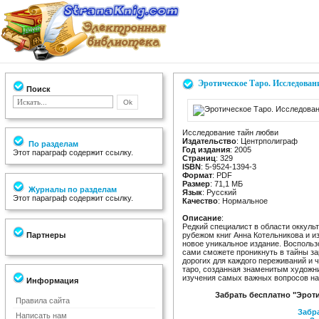
Эротическое Таро. Исследован
Поиск
Исследование тайн любви
Издательство
: Центрполиграф
По разделам
Год издания
: 2005
Этот параграф содержит ссылку.
Страниц
: 329
ISBN
: 5-9524-1394-3
Формат
: PDF
Размер
: 71,1 МБ
Журналы по разделам
Язык
: Русский
Этот параграф содержит ссылку.
Качество
: Нормальное
Описание
:
Редкий специалист в области оккульт
Партнеры
рубежом книг Анна Котельникова и и
новое уникальное издание. Восполь
сами сможете проникнуть в тайны за
дорогих для каждого переживаний и ч
таро, созданная знаменитым художн
изучения самых важных вопросов на
Информация
Забрать бесплатно "Эрот
Правила сайта
Забра
Написать нам