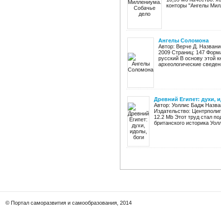
конторы "Ангелы Милл
Ангелы Соломона
Автор: Верче Д. Названи
2009 Страниц: 147 Форма
русский В основу этой к
археологические сведени
Древний Египет: духи, 
Автор: Уоллис Бадж Назван
Издательство: Центрполиг
12.2 Mb Этот труд стал п
британского историка Уолли
© Портал саморазвития и самообразования, 2014