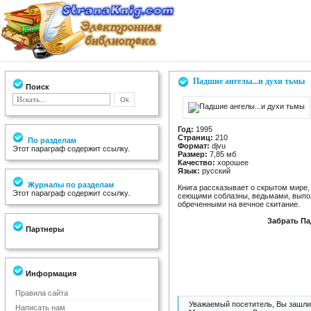
Падшие ангелы...и духи тьмы
Поиск
Год:
1995
Страниц:
210
По разделам
Формат:
djvu
Этот параграф содержит ссылку.
Размер:
7,85 мб
Качество:
хорошее
Язык:
русский
Журналы по разделам
Книга рассказывает о скрытом мире
Этот параграф содержит ссылку.
сеющими соблазны, ведьмами, выпо
обреченными на вечное скитание.
Забрать Па
Партнеры
Информация
Правила сайта
Уважаемый посетитель, Вы зашли 
Написать нам