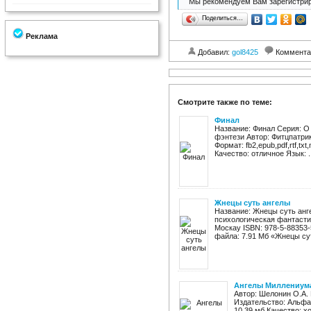
Мы рекомендуем Вам зарегистрир
Поделиться…
Реклама
Добавил:
gol8425
Коммента
Смотрите также по теме:
Финал
Название: Финал Серия: О
фэнтези Автор: Фитцпатрик
Формат: fb2,epub,pdf,rtf,tx
Качество: отличное Язык: ..
Жнецы суть ангелы
Название: Жнецы суть анг
психологическая фантасти
Москау ISBN: 978-5-88353-53
файла: 7.91 Мб «Жнецы сут
Ангелы Миллениума
Автор: Шелонин О.А.
Издательство: Альфа-к
10,39 мб Качество: х