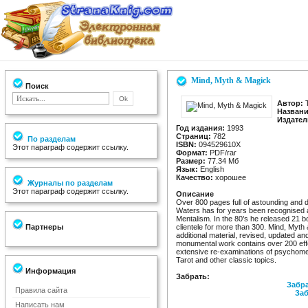
Mind, Myth & Magick
Поиск
Автор:
T
Названи
Издател
Год издания:
1993
Страниц:
782
По разделам
ISBN:
094529610X
Этот параграф содержит ссылку.
Формат:
PDF/rar
Размер:
77.34 Мб
Язык:
English
Качество:
хорошее
Журналы по разделам
Этот параграф содержит ссылку.
Описание
Over 800 pages full of astounding and d
Waters has for years been recognised a
Mentalism. In the 80’s he released 21 bo
Партнеры
clientele for more than 300. Mind, Myth
additional material, revised, updated and
monumental work contains over 200 effe
extensive re-examinations of psychometry
Tarot and other classic topics.
Информация
Забрать:
Забра
Правила сайта
Заб
Написать нам