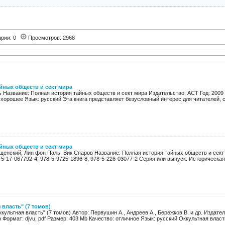
арии: 0
Просмотров: 2968
йных обществ и сект мира
 Название: Полная история тайных обществ и сект мира Издательство: АСТ Год: 2009 
 хорошее Язык: русский Эта книга представляет безусловный интерес для читателей, 
йных обществ и сект мира
щенский, Лин фон Паль, Вик Спаров Название: Полная история тайных обществ и сект 
8-5-17-067792-4, 978-5-9725-1896-8, 978-5-226-03077-2 Серия или выпуск: Историческая 
 власть" (7 томов)
культная власть" (7 томов) Автор: Первушин А., Андреев А., Бережков В. и др. Издател
 Формат: djvu, pdf Размер: 403 Mb Качество: отличное Язык: русский Оккультная власть 