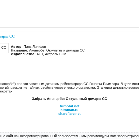
емарш СС
Автор:
Паль Лин фон
Название:
Аненербе: Оккультный демарш СС
Издательство:
АСТ, Астрель-СПб
"Аненербе") явился заветным детищем рейхсфюрера СС Генриха Гиммлера. В цели инс
логий, раскрытие тайных свойств человеческого организма. Эта книга детально воссо
екретах.
Забрать Аненербе: Оккультный демарш СС
turbobit.net
bitoman.ru
shareflare.net
 на сайт как незарегистрированный пользователь. Мы рекомендуем Вам зарегистриров