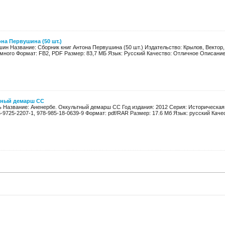
на Первушина (50 шт.)
ин Название: Сборник книг Антона Первушина (50 шт.) Издательство: Крылов, Вектор,
много Формат: FB2, PDF Размер: 83,7 МБ Язык: Русский Качество: Отличное Описание: 
тный демарш СС
ь Название: Аненербе. Оккультный демарш СС Год издания: 2012 Серия: Историческая 
5-9725-2207-1, 978-985-18-0639-9 Формат: pdf/RAR Размер: 17.6 Мб Язык: русский Качес