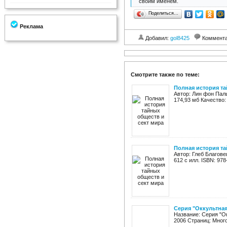
своим именем.
Поделиться…
Реклама
Добавил:
gol8425
Коммент
Смотрите также по теме:
Полная история та
Автор: Лин фон Паль
174,93 мб Качество:
Полная история та
Автор: Глеб Благове
612 с илл. ISBN: 97
Серия "Оккультная
Название: Серия "Ок
2006 Страниц: Много