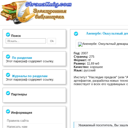
Аненербе: Оккультный д
Поиск
Год:
2007
Страниц:
275
По разделам
Формат:
rtf
Этот параграф содержит ссылку.
Размер:
11,69 мб
Качество:
хорошее
Язык:
русский
Журналы по разделам
Институт "Наследие предков" (или 
Этот параграф содержит ссылку.
артефактов, разработка новых техно
повествует о всех его чудовищных с
Партнеры
Информация
Правила сайта
Уважаемый посетитель, Вы зашли
Написать нам