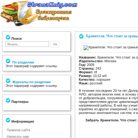
Хранители. Что стоит за гран
Поиск
Название:
Хранители. Что стоит за 
Издательство:
Москва
По разделам
Год:
2009
Этот параграф содержит ссылку.
Страниц:
243
Формат:
rtf
Размер:
10,52 мб
Качество:
хорошее
Журналы по разделам
Язык:
русский
Этот параграф содержит ссылку.
В течение последних 20-ти лет Доло
НЛО, автором многих книг, в основу
от добровольцев, погруженных в глуб
Партнеры
представителями других цивилизаций
напряженной работы, В ней вы узнае
кораблях из других измерений; о сж
различных инопланетных систем; и м
Забрать Хранители. Что стоит
Информация
Правила сайта
Написать нам