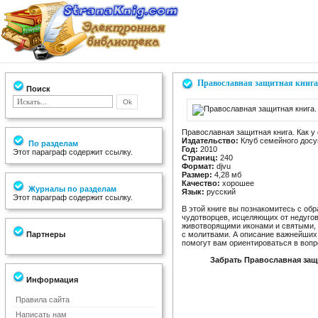
Православная защитная книга
Поиск
Православная защитная книга. Как у
Издательство:
Клуб семейного досу
По разделам
Год:
2010
Этот параграф содержит ссылку.
Страниц:
240
Формат:
djvu
Размер:
4,28 мб
Качество:
хорошее
Журналы по разделам
Язык:
русский
Этот параграф содержит ссылку.
В этой книге вы познакомитесь с об
чудотворцев, исцеляющих от недуго
животворящими иконами и святыми, у
Партнеры
с молитвами. А описание важнейших
помогут вам ориентироваться в вопр
Забрать Православная защи
Информация
Правила сайта
Написать нам