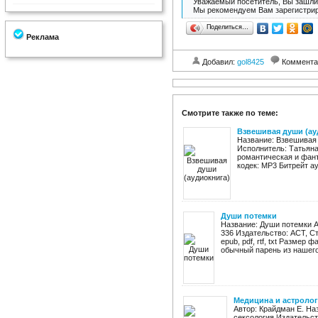
Уважаемый посетитель, Вы зашли 
Мы рекомендуем Вам зарегистрир
Поделиться…
Реклама
Добавил:
gol8425
Коммента
Смотрите также по теме:
Взвешивая души (ау
Название: Взвешивая 
Исполнитель: Татьяна
романтическая и фан
кодек: MP3 Битрейт ау
Души потемки
Название: Души потемки 
336 Издательство: АСТ, Ст
epub, pdf, rtf, txt Размер
обычный парень из нашего 
Медицина и астролог
Автор: Крайдман Е. На
сексология Издательств