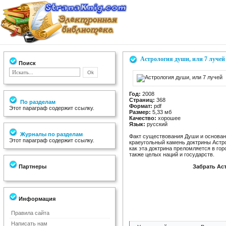
Астрология души, или 7 лучей
Поиск
Год:
2008
Страниц:
368
По разделам
Формат:
pdf
Этот параграф содержит ссылку.
Размер:
5,33 мб
Качество:
хорошее
Язык:
русский
Журналы по разделам
Факт существования Души и основан
Этот параграф содержит ссылку.
краеугольный камень доктрины Астр
как эта доктрина преломляется в го
также целых наций и государств.
Партнеры
Забрать Аст
Информация
Правила сайта
Написать нам