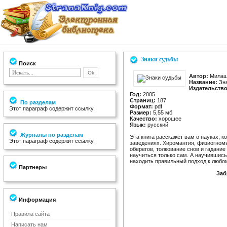
Знаки судьбы
Поиск
Автор:
Милаш
Название:
Зна
Издательство
Год:
2005
Страниц:
187
По разделам
Формат:
pdf
Этот параграф содержит ссылку.
Размер:
5,55 мб
Качество:
хорошее
Язык:
русский
Журналы по разделам
Эта книга расскажет вам о науках, 
Этот параграф содержит ссылку.
заведениях. Хиромантия, физиогноми
оберегов, толкование снов и гадание
научиться только сам. А научившись
находить правильный подход к любом
Партнеры
Заб
Информация
Правила сайта
Написать нам