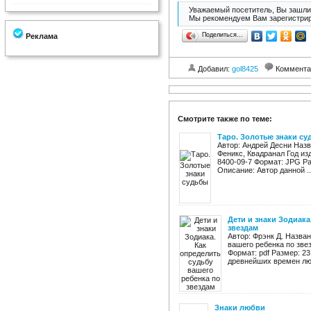
Уважаемый посетитель, Вы зашли 
Мы рекомендуем Вам зарегистрир
Поделиться…
Реклама
Добавил:
gol8425
Коммента
Смотрите также по теме:
Таро. Золотые знаки с
Автор: Андрей Десни Назв
Феникс, Квадранал Год изд
8400-09-7 Формат: JPG Ра
Описание: Автор данной ..
Дети и знаки Зодиака
звездам
Автор: Фрэнк Д. Назван
вашего ребенка по зве
Формат: pdf Размер: 2
древнейших времен люд
Знаки любви