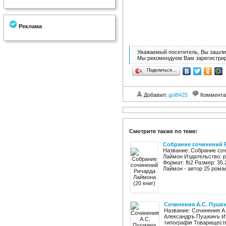
Реклама
Уважаемый посетитель, Вы зашли 
Мы рекомендуем Вам зарегистрир
Поделиться…
Добавил:
gol8425
Коммента
Смотрите также по теме:
Собрание сочинений Р
Название: Собрание соч
Лаймон Издательство: р
Формат: fb2 Размер: 35
Лаймон - автор 25 роман
Сочинения А.С. Пушк
Название: Сочинения А
Александръ Пушкинъ Из
типографія Товарищест