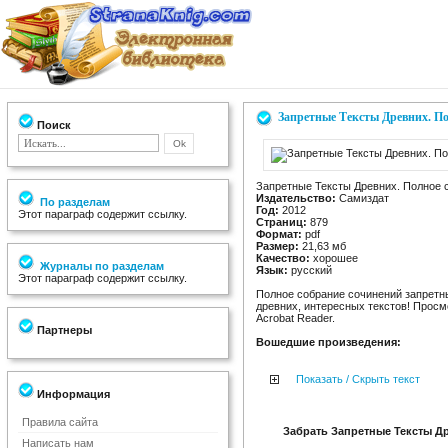
Запретные Тексты Древних. Пол
Поиск
Запретные Тексты Древних. Полное с
Издательство:
Самиздат
По разделам
Год:
2012
Этот параграф содержит ссылку.
Страниц:
879
Формат:
pdf
Размер:
21,63 мб
Качество:
хорошее
Журналы по разделам
Язык:
русский
Этот параграф содержит ссылку.
Полное собрание сочинений запретн
древних, интересных текстов! Прос
Acrobat Reader.
Партнеры
Вошедшие произведения:
Показать / Скрыть текст
Информация
Правила сайта
Забрать Запретные Тексты Др
Написать нам