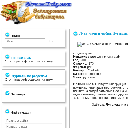
Луна удачи и любви. Путеводи
Поиск
каждый день
Издательство:
Центрполиграф
По разделам
Год:
2006
Этот параграф содержит ссылку.
Страниц:
173
Формат:
pdf
Размер:
12,74 мб
Качество:
хорошее
Журналы по разделам
Язык:
русский
Этот параграф содержит ссылку.
В этой книге вы найдете инструкции 
причинах перепадов настроения, о то
влияют на людей загмения Солнца и
Партнеры
оздоровлению, финансовым и другим
за которым легко проследите, имея 
Забрать Луна удачи и
Информация
Правила сайта
Написать нам