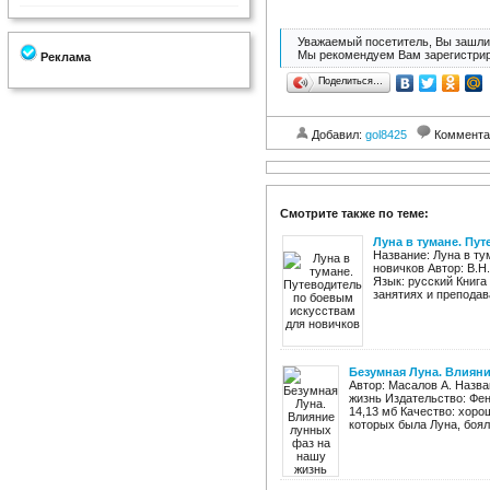
Уважаемый посетитель, Вы зашли 
Мы рекомендуем Вам зарегистрир
Реклама
Поделиться…
Добавил:
gol8425
Коммента
Смотрите также по теме:
Луна в тумане. Пу
Название: Луна в ту
новичков Автор: В.Н
Язык: русский Книга
занятиях и преподав
Безумная Луна. Влиян
Автор: Масалов А. Назв
жизнь Издательство: Фен
14,13 мб Качество: хоро
которых была Луна, бояли