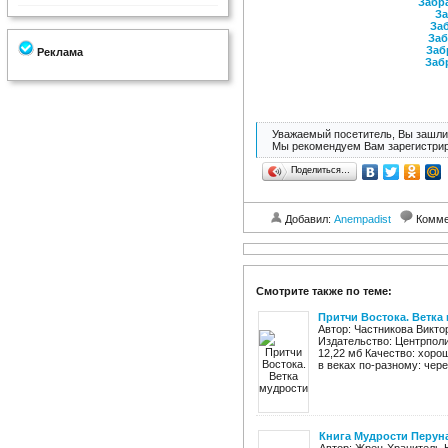
Забра
За
Заб
Заб
Заб
Реклама
Заб
Уважаемый посетитель, Вы зашли 
Мы рекомендуем Вам зарегистрир
Поделиться…
Добавил:
Anempadist
Комме
Смотрите также по теме:
Притчи Востока. Ветка
Автор: Частникова Викто
Издательство: Центрполиг
12,22 мб Качество: хоро
в веках по-разному: через
Книга Мудрости Перун