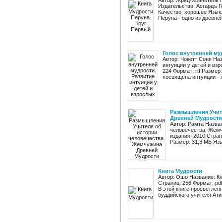
Автор: Жрец-Хранитель 
Издательство: Асгардъ Г
Качество: хорошее Язык:
Перуна - одно из древней
Голос внутренней муд
Автор: Чокетт Соня На
интуиции у детей и взр
224 Формат: rtf Размер
посвящена интуиции - г
Размышления Учит
Древней Мудрости
Автор: Рамта Назва
человечества. Жемч
издания: 2010 Стран
Размер: 31,3 МБ Язы
Книга Мудрости
Автор: Ошо Название: Кн
Страниц: 256 Формат: pd
В этой книге просветле
буддийского учителя Атиш