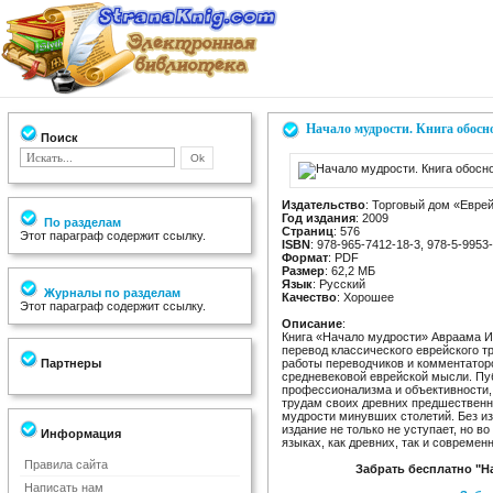
Начало мудрости. Книга обосн
Поиск
Издательство
: Торговый дом «Еврей
Год издания
: 2009
По разделам
Страниц
: 576
Этот параграф содержит ссылку.
ISBN
: 978-965-7412-18-3, 978-5-9953
Формат
: PDF
Размер
: 62,2 МБ
Язык
: Русский
Журналы по разделам
Качество
: Хорошее
Этот параграф содержит ссылку.
Описание
:
Книга «Начало мудрости» Авраама Иб
перевод классического еврейского т
Партнеры
работы переводчиков и комментатор
средневековой еврейской мысли. Пу
профессионализма и объективности,
трудам своих древних предшественн
мудрости минувших столетий. Без из
издание не только не уступает, но в
Информация
языках, как древних, так и современ
Правила сайта
Забрать бесплатно "Н
Написать нам