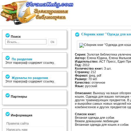
Сборник книг "Одежда для кош
Поиск
Серия:
Золотая библиотека увлечен
Автор:
Елена Юдина, Елена Фальков
По разделам
Издательство:
АСТ Пресс, Едип Пре
Этот параграф содержит ссылку.
Год:
2012
Количество книг:
3 шт.
Страниц:
212
Формат:
jpeg, pdf
Журналы по разделам
Размер:
70 мб
Этот параграф содержит ссылку.
Качество:
отличное
Язык:
русский
Описание:
Выношу на ваше обозрени
Партнеры
кошек. Одежда для ваших питомцев -
других травмирующих предметов. В 
и выкройки самых новых моделей кос
комбинезонов и других предметов о
Список книг:
Информация
Вязаная одежда для собак
Вяжем домашним любимцам
Правила сайта
Вязанная одежда для кошек и собак
Написать нам