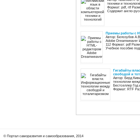
техники и технологи
Формат: pdf, rtf Ра
Содержит англо-рус
Приемы работы с H
Автор: Белозубов А.
Adobe Dreamweaver И
112 Формат: pdf Разм
Учебное пособие подг
Гигабайты вла
свободой и то
Автор: Берд Кив
технологии межд
Бестселлер Год 
Формат: RTF Раз
© Портал саморазвития и самообразования, 2014