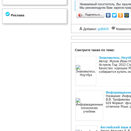
Уважаемый посетитель, Вы зашли 
Мы рекомендуем Вам зарегистрир
Поделиться…
Реклама
Добавил:
gol8425
Коммента
Смотрите также по теме:
Знакомьтесь. Ноутб
Автор: Жуков Иван Н
Астрель Год: 2012 Стр
Качество: хорошее Яз
собирается купить ноу
Информационны
Название: Инфор
В.В. Трофимова 
624 Формат: djvu
отличное Язык: 
Английский язык в
Автор: Квасова Л. В