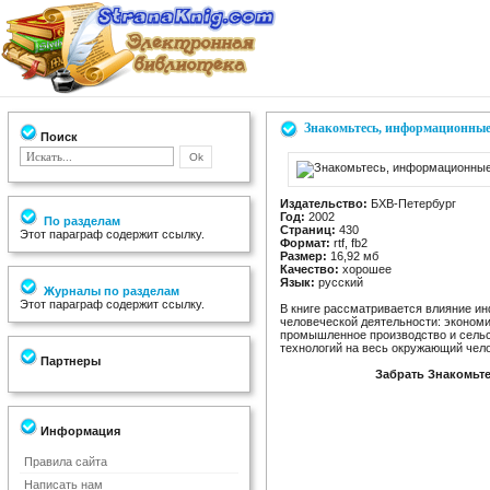
Знакомьтесь, информационные
Поиск
Издательство:
БХВ-Петербург
Год:
2002
По разделам
Страниц:
430
Этот параграф содержит ссылку.
Формат:
rtf, fb2
Размер:
16,92 мб
Качество:
хорошее
Язык:
русский
Журналы по разделам
Этот параграф содержит ссылку.
В книге рассматривается влияние и
человеческой деятельности: экономик
промышленное производство и сельс
технологий на весь окружающий чел
Партнеры
Забрать Знакомьт
Информация
Правила сайта
Написать нам