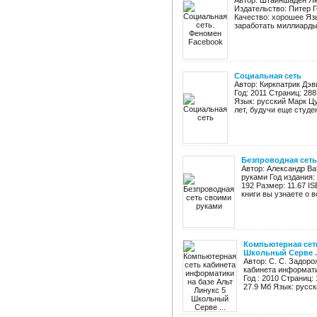
Автор: Штайншаден Як
Издательство: Питер Г
Качество: хорошее Яз
заработать миллиарды 
Социальная сеть
Автор: Киркпатрик Дэ
Год: 2011 Страниц: 288
Язык: русский Марк Ц
лет, будучи еще студен
Безпроводная сеть
Автор: Александр В
руками Год издания:
192 Размер: 11.67 I
книги вы узнаете о 
Компьютерная сеть
Школьный Серве ..
Автор: С. С. Задор
кабинета информати
Год : 2010 Страниц:
27.9 Мб Язык: русск