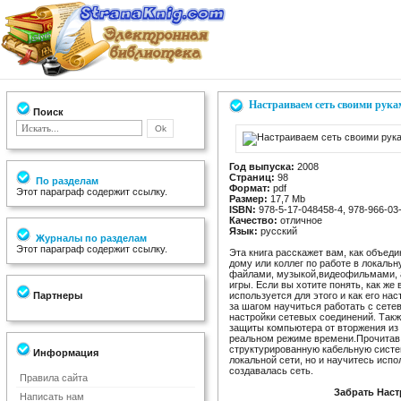
Настраиваем сеть своими рука
Поиск
Год выпуска:
2008
Страниц:
98
По разделам
Формат:
pdf
Этот параграф содержит ссылку.
Размер:
17,7 Mb
ISBN:
978-5-17-048458-4, 978-966-03
Качество:
отличное
Язык:
русский
Журналы по разделам
Этот параграф содержит ссылку.
Эта книга расскажет вам, как объед
дому или коллег по работе в локаль
файлами, музыкой,видеофильмами, а
игры. Если вы хотите понять, как ж
Партнеры
используется для этого и как его нас
за шагом научиться работать с сете
настройки сетевых соединений. Такж
защиты компьютера от вторжения из
реальном режиме времени.Прочитав э
структурированную кабельную систе
Информация
локальной сети, но и научитесь исп
создавалась сеть.
Правила сайта
Забрать Наст
Написать нам