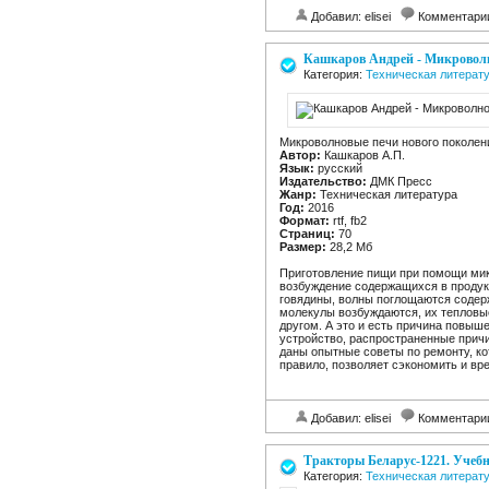
Добавил: elisei
Комментари
Кашкаров Андрей - Микроволн
Категория:
Техническая литерат
Микроволновые печи нового поколени
Автор:
Кашкаров А.П.
Язык:
русский
Издательство:
ДМК Пресс
Жанр:
Техническая литература
Год:
2016
Формат:
rtf, fb2
Страниц:
70
Размер:
28,2 Мб
Приготовление пищи при помощи мик
возбуждение содержащихся в продукт
говядины, волны поглощаются содер
молекулы возбуждаются, их тепловые
другом. А это и есть причина повыш
устройство, распространенные при
даны опытные советы по ремонту, ко
правило, позволяет сэкономить и вре
Добавил: elisei
Комментари
Тракторы Беларус-1221. Учебн
Категория:
Техническая литерат