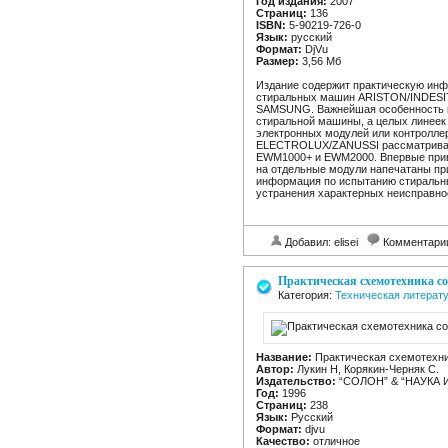
Год издания:
2007
Страниц:
136
ISBN:
5-90219-726-0
Язык:
русский
Формат:
DjVu
Размер:
3,56 Мб
Издание содержит практическую ин
стиральных машин ARISTON/INDESI
SAMSUNG. Важнейшая особенность к
стиральной машины, а целых линеек
электронных модулей или контролле
ELECTROLUX/ZANUSSI рассматриваю
EWM1000+ и EWM2000. Впервые прив
на отдельные модули напечатаны пр
информация по испытанию стиральн
устранения характерных неисправно
Добавил: elisei
Комментари
Практическая схемотехника со
Категория:
Техническая литерат
Название:
Практическая схемотехни
Автор:
Лукин Н, Корякин-Черняк С.
Издательство:
“СОЛОН” & “НАУКА 
Год:
1996
Страниц:
238
Язык:
Русский
Формат:
djvu
Качество:
отличное