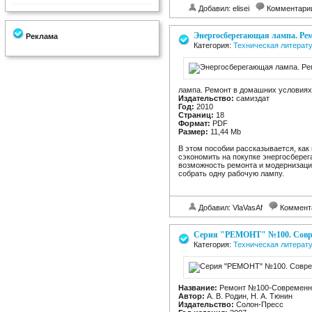
Добавил: elisei
Комментари
Энергосберегающая лампа. Ре
Реклама
Категория:
Техническая литерату
лампа. Ремонт в домашних условиях
Издательство:
самиздат
Год:
2010
Страниц:
18
Формат:
PDF
Размер:
11,44 Mb
В этом пособии рассказывается, как
сэкономить на покупке энергосбере
возможность ремонта и модернизаци
собрать одну рабочую лампу.
Добавил: VlaVasAf
Коммент
Серия "РЕМОНТ" №100. Совре
Категория:
Техническая литерат
Название:
Ремонт №100-Современн
Автор:
А. В. Родин, Н. А. Тюнин
Издательство:
Солон-Пресс