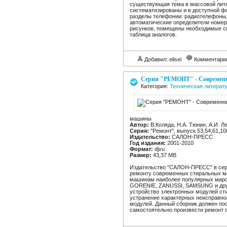
существующая тема в массовой лите
систематизированы и в доступной 
разделы телефонии: радиотелефоны
автоматические определители номер
рисунков, помещены необходимые с
таблица аналогов.
Добавил: elisei
Комментари
Серия "РЕМОНТ" - Современн
Категория:
Техническая литерат
машины
Автор:
В.Коляда, Н.А. Тюнин, А.И. Л
Серия:
"Ремонт", выпуск 53,54,61,10
Издательство:
САЛОН-ПРЕСС
Год издания:
2001-2010
Формат:
djvu
Размер:
43,37 MB
Издательство "САЛОН-ПРЕСС" в сери
ремонту современных стиральных ма
машинам наиболее популярных миров
GORENIE, ZANUSSI, SAMSUNG и други
устройство электронных модулей ст
устранение характерных неисправно
модулей. Данный сборник должен п
самостоятельно произвести ремонт 