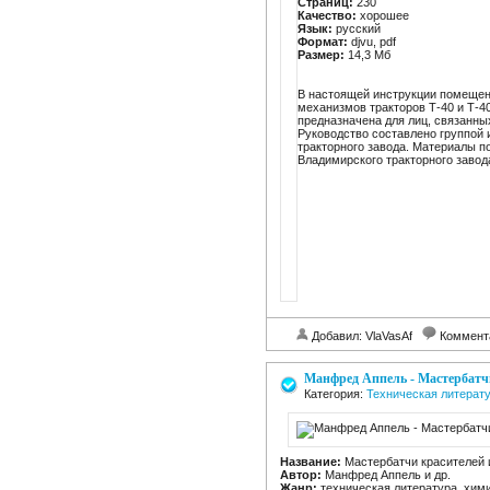
Страниц:
230
Качество:
хорошее
Язык:
русский
Формат:
djvu, pdf
Размер:
14,3 Мб
В настоящей инструкции помещено
механизмов тракторов Т-40 и Т-4
предназначена для лиц, связанных
Руководство составлено группой 
тракторного завода. Материалы п
Владимирского тракторного завод
Добавил: VlaVasAf
Коммент
Манфред Аппель - Мастербатчи
Категория:
Техническая литерат
Название:
Мастербатчи красителей и
Автор:
Манфред Аппель и др.
Жанр:
техническая литература, хим