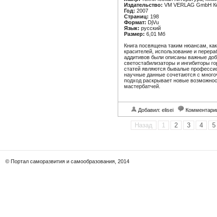
Издательство:
VM VERLAG GmbH К
Год:
2007
Страниц:
198
Формат:
DjVu
Язык:
русский
Размер:
6,01 Мб
Книга посвящена таким нюансам, ка
красителей, использование и перера
аддитивов были описаны важные доба
светостабилизаторы и ингибиторы го
статей являются бывалые професси
научные данные сочетаются с мног
подход раскрывает новые возможност
мастербатчей.
Добавил: elisei
Комментари
Назад
1
2
3
4
5
© Портал саморазвития и самообразования, 2014