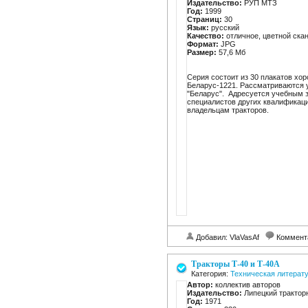
Издательство:
РУП МТЗ
Год:
1999
Страниц:
30
Язык:
русский
Качество:
отличное, цветной ска
Формат:
JPG
Размер:
57,6 Мб
Серия состоит из 30 плакатов хор
Беларус-1221. Рассматриваются 
"Беларус". Адресуется учебным 
специалистов других квалификаци
владельцам тракторов.
Добавил: VlaVasAf
Коммент
Тракторы Т-40 и Т-40А
Категория:
Техническая литерат
Автор:
коллектив авторов
Издательство:
Липецкий трактор
Год:
1971