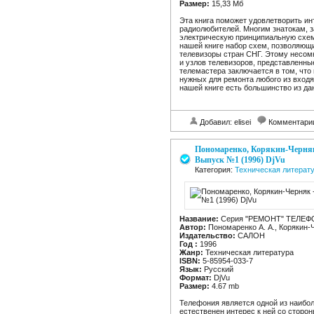
Размер:
15,33 Mб
Эта книга поможет удовлетворить ин
радиолюбителей. Многим знатокам, 
электрическую принципиальную схему,
нашей книге набор схем, позволяющ
телевизоры стран СНГ. Этому несом
и узлов телевизоров, представленны
телемастера заключается в том, что
нужных для ремонта любого из входя
нашей книге есть большинство из да
Добавил: elisei
Комментари
Пономаренко, Корякин-Чер
Выпуск №1 (1996) DjVu
Категория:
Техническая литерат
Название:
Серия "РЕМОНТ" ТЕЛЕ
Автор:
Пономаренко А. А., Корякин-Ч
Издательство:
САЛОН
Год :
1996
Жанр:
Техническая литература
ISBN:
5-85954-033-7
Язык:
Русский
Формат:
DjVu
Размер:
4.67 mb
Телефония является одной из наибо
естественен интерес к ней со сторо