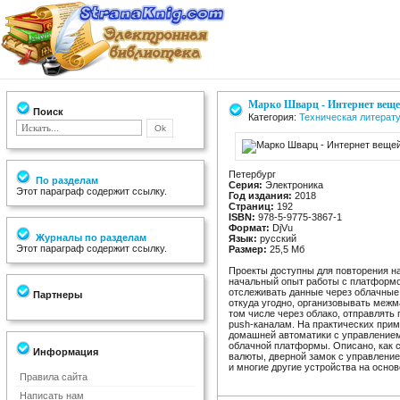
Марко Шварц - Интернет вещей
Поиск
Категория:
Техническая литерат
Петербург
По разделам
Серия:
Электроника
Этот параграф содержит ссылку.
Год издания:
2018
Страниц:
192
ISBN:
978-5-9775-3867-1
Формат:
DjVu
Журналы по разделам
Язык:
русский
Этот параграф содержит ссылку.
Размер:
25,5 Мб
Проекты доступны для повторения 
начальный опыт работы с платформой
отслеживать данные через облачные
Партнеры
откуда угодно, организовывать межм
том числе через облако, отправлять
push-каналам. На практических при
домашней автоматики с управлением 
облачной платформы. Описано, как 
Информация
валюты, дверной замок с управление
и многие другие устройства на осно
Правила сайта
Написать нам