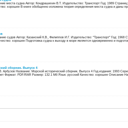
ие места судна Автор: Кондрашихин В.Т. Издательство: Транспорт Год: 1989 Страниц:
тво: хорошее В книге обобщенно изложена теория определения места судна и даны пра
ов
ие судов Автор: Казанский К.В., Филиппов И.Г. Издательство: "Транспорт" Год: 1968 С
чество: хорошее Подготовка судна к выходу в море является одновременно и подготовк
ский сборник. Выпуск 4
В.В. Арбузов Название: Морской исторический сборник. Выпуск 4 Год издания: 1993 Сер
 нет Формат: PDF/RAR Размер: 132.1 Мб Язык: русский Качество: хорошее Описание На