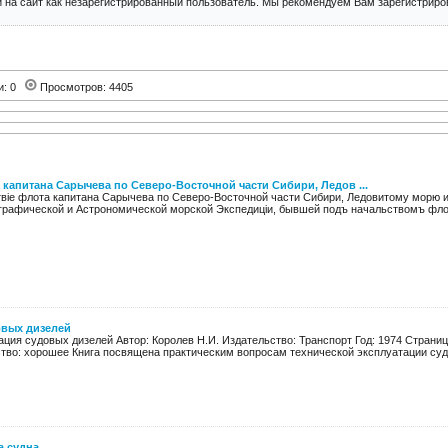
 на сайт как незарегистрированный пользователь. Мы рекомендуем Вам зарегистриров
и: 0
Просмотров: 4405
 капитана Сарычева по Северо-Восточной части Сибири, Ледов ...
вiе флота капитана Сарычева по Северо-Восточной части Сибири, Ледовитому морю и
ографической и Астрономической морской Экспедицiи, бывшей подъ начальствомъ флот
овых дизелей
ция судовых дизелей Автор: Королев Н.И. Издательство: Транспорт Год: 1974 Страниц:
ство: хорошее Книга посвящена практическим вопросам технической эксплуатации судо
а судна