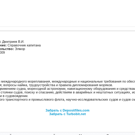
:
Дмитриев В.И.
ние:
Справочник капитана
ельство:
Элмор
009
 международного мореплавания, международные и национальные требования по обес
я; вопросы найма, трудоустройства и правила дипломирования моряков.
вижением судна, мореходной астрономии, навигационному оборудованию и средствам
 стоянки судов, поиску и спасанию, действиям в аварийных и нештатных ситуациях, 
и в судовождении.
го транспортного и промыслового флота, научно-исследовательских судов и судов с
Забрать с Depositfiles.com
Забрать с Turbobit.net