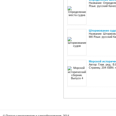
Название: Определен
Язык: русский Качес
Штормование суд
Название: Штормован
Мб Язык: русский Ка
Морской историче
Автор: Глав. ред.: 
Страниц: 204 ISBN:
© Портал саморазвития и самообразования, 2014