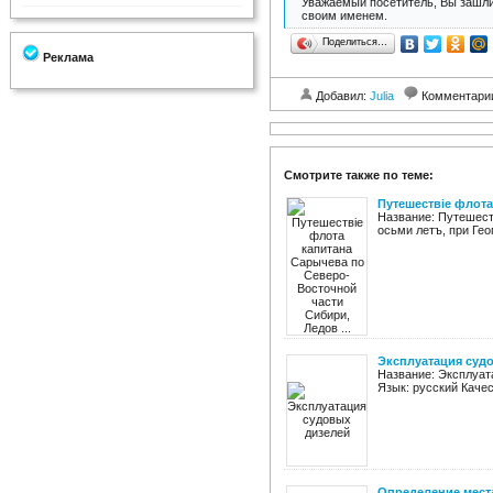
Уважаемый посетитель, Вы зашли
своим именем.
Поделиться…
Реклама
Добавил:
Julia
Комментари
Смотрите также по теме:
Путешествiе флота
Название: Путешест
осьми летъ, при Ге
Эксплуатация суд
Название: Эксплуата
Язык: русский Каче
Определение мест