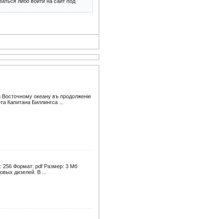
аться либо войти на сайт под
 Восточному океану въ продолженiе
а Капитана Биллингса ...
 256 Формат: pdf Размер: 3 Мб
вых дизелей. В ...