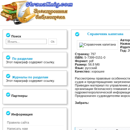
Справочник капитана
Поиск
Автор
Назва
Издат
Год:
2
Страниц:
797
ISBN:
5-7399-0151-0
По разделам
Формат:
pdf
Этот параграф содержит ссылку.
Размер:
56.8 Мб
Язык:
русский
Качество:
хорошее
Журналы по разделам
Рассмотрены правовые особенности
Этот параграф содержит ссылку.
судов и предотвращению загрязнени
Приведен материал по управлению д
организации безопасного плавания и
гидрометеорологической информаци
Партнеры
Предназначен судоводителям морско
Забрать:
Информация
Правила сайта
Написать нам