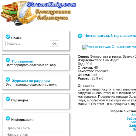
Чистая выгода. Стиральные 
Поиск
Серия:
Экспертиза и тесты. Выпуск 
Издательство:
СамИздат
По разделам
Год:
2011
Этот параграф содержит ссылку.
Страниц:
48
Качество:
хорошее
Формат:
pdf
Размер:
25,9 мб
Журналы по разделам
Этот параграф содержит ссылку.
Описание
Есть два вида покупателей стиральн
загрузки и цена, вторые пытаются ра
материалах. Последних гораздо бол
Партнеры
годы, а пользуются ею едва ли не ка
машин? Об этом - в очередном выпус
Забрать Чиста
За
Забра
Информация
Заб
Заб
Правила сайта
З
Написать нам