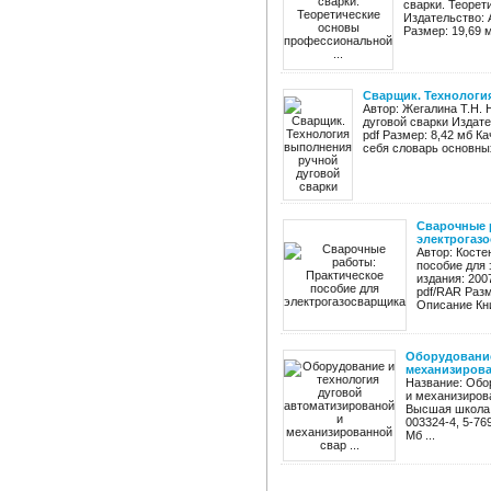
сварки. Теоре
Издательство: 
Размер: 19,69 
Сварщик. Технологи
Автор: Жегалина Т.Н.
дуговой сварки Издате
pdf Размер: 8,42 мб К
себя словарь основных
Сварочные 
электрогаз
Автор: Косте
пособие для 
издания: 200
pdf/RAR Разм
Описание Книг
Оборудование
механизирован
Название: Обо
и механизирова
Высшая школа, 
003324-4, 5-76
Мб ...