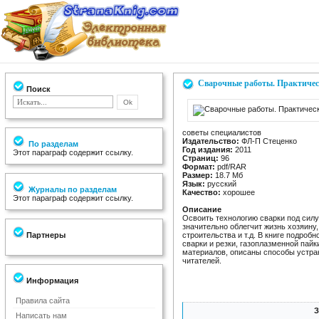
Сварочные работы. Практичес
Поиск
советы специалистов
Издательство:
ФЛ-П Стеценко
По разделам
Год издания:
2011
Этот параграф содержит ссылку.
Страниц:
96
Формат:
pdf/RAR
Размер:
18.7 Мб
Язык:
русский
Журналы по разделам
Качество:
хорошее
Этот параграф содержит ссылку.
Описание
Освоить технологию сварки под сил
значительно облегчит жизнь хозяину,
Партнеры
строительства и т.д. В книге подробн
сварки и резки, газоплазменной пайк
материалов, описаны способы устран
читателей.
Информация
Правила сайта
З
Написать нам