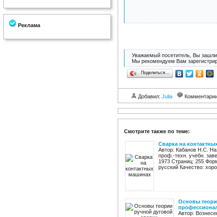
Реклама
Уважаемый посетитель, Вы зашли 
Мы рекомендуем Вам зарегистрир
Поделиться…
Добавил:
Julia
Комментари
Смотрите также по теме:
Сварка на контактны
Автор: Кабанов Н.С. Н
проф.-техн. учебн. зав
1973 Страниц: 255 Форм
русский Качество: хоро
Основы теори
профессиональ
Автор: Вознесе