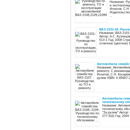
Название: Ру
и эксплуатац
Игнатов, С.Н.
Издательство
...
ВАЗ-2101-02. Руко
Название: ВАЗ-2101-
Автор: А.С. Кузнецо
513-1 Год: 2008 Стр
отличное (цветное) 
Автомобили семейст
Название: Автомобили
ремонту. С рекоменда
Игнатов, С.Н. Косарев
рулем ISBN: 5-85907-27
Автомобили семе
техническому обс
Название: Автомоб
техническому обс
"За рулем" Автор:
277-5(6) Год: 2004