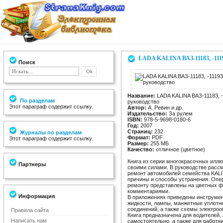
LADA KALINA ВАЗ-11183, -1119
Поиск
Название:
LADA KALINA ВАЗ-11183, -
По разделам
руководство
Этот параграф содержит ссылку.
Автор:
А. Ревин и др.
Издательство:
За рулем
ISBN:
978-5-9698-0180-6
Год:
2007
Страниц:
232
Журналы по разделам
Формат:
PDF
Этот параграф содержит ссылку.
Размер:
255 МБ
Качество:
отличное (цветное)
Книга из серии многокрасочных илл
Партнеры
своими силами. В руководстве расс
ремонт автомобилей семейства KALI
причины и способы устранения. Опе
ремонту представлены на цветных 
комментариями.
Информация
В приложениях приведены инструме
жидкости, лампы, манжетные уплотн
соединений, а также схемы электроо
Правила сайта
Книга предназначена для водителей
Написать нам
самостоятельно, а также для работн