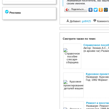
Уважаемый посетитель, Вы зашли
своим именем.
Поделиться…
Реклама
Добавил:
gol8425
Коммент
Смотрите также по теме:
Справочное пособ
Автор: Зенкин А.С.,
(в архиве rar) Разм
Курсовое проек
Название: Курсово
Год: 1982 Формат:
Ремонт и восста
Название: Ремонт
школа Год: 1988 Ф