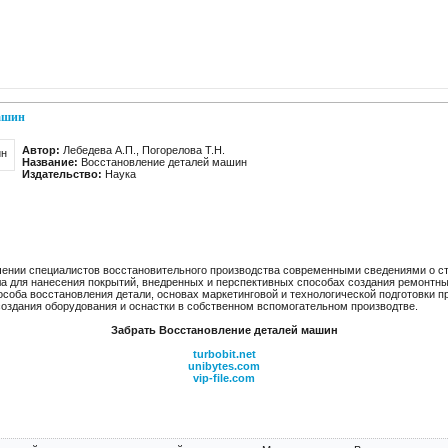
машин
Автор:
Лебедева А.П., Погорелова Т.Н.
Название:
Восстановление деталей машин
Издательство:
Наука
чении специалистов восстановительного производства современными сведениями о стр
а для нанесения покрытий, внедренных и перспективных способах создания ремонтных
соба восстановления детали, основах маркетинговой и технологической подготовки п
создания оборудования и оснастки в собственном вспомогательном производтве.
Забрать Восстановление деталей машин
turbobit.net
unibytes.com
vip-file.com