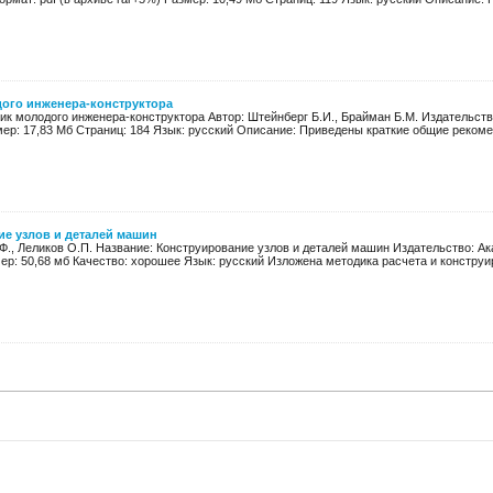
ого инженера-конструктора
к молодого инженера-конструктора Автор: Штейнберг Б.И., Брайман Б.М. Издательство:
ер: 17,83 Мб Страниц: 184 Язык: русский Описание: Приведены краткие общие рекомен
е узлов и деталей машин
Ф., Леликов О.П. Название: Конструирование узлов и деталей машин Издательство: Ак
ер: 50,68 мб Качество: хорошее Язык: русский Изложена методика расчета и конструир