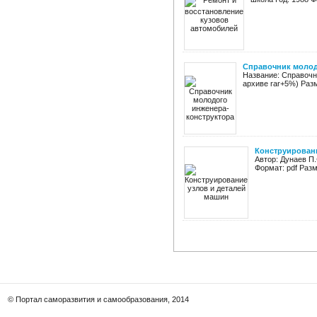
Справочник молод
Название: Справочни
архиве rar+5%) Разм
Конструировани
Автор: Дунаев П.
Формат: pdf Разм
© Портал саморазвития и самообразования, 2014