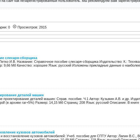
 на сайт как незарегистрированный пользователь. Мы рекомендуем Вам зарегистриров
арии: 0
Просмотров: 2915
ие слесаря-сборщика
 Петко И.В. Название: Справочное пособие слесаря-сборщика Издательство: К.: Техніка 
ер: 9,66 Мб Качество: хорошее Язык: русский Изложены прикладные данные о наиболее 
тирование деталей машин
е проектирование деталей машин: Справ. пособие. Ч.1 Автор: Кузьмин А.В. и др. Изд
 pdf (в архиве rar+5%) Размер: 14,15 Мб Страниц: 208 Язык: русский Описание: В книге
новление кузовов автомобилей
 и восстановление кузовов автомобилей: Учеб. пособие для СПТУ Автор: Лапин В.С., 
ормат: pdf (в архиве rar+5%) Размер: 10,49 Мб Страниц: 119 Язык: русский Описание: 