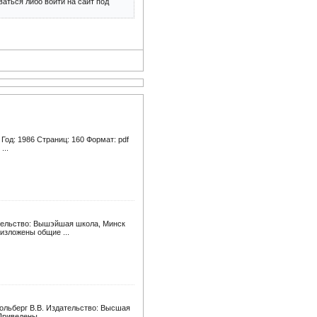
аться либо войти на сайт под
Год: 1986 Страниц: 160 Формат: pdf
...
ательство: Вышэйшая школа, Минск
 изложены общие ...
Вольберг В.В. Издательство: Высшая
Приведены ...