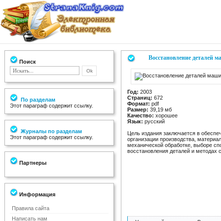
Восстановление деталей 
Поиск
Год:
2003
Страниц:
672
По разделам
Формат:
pdf
Этот параграф содержит ссылку.
Размер:
39,19 мб
Качество:
хорошее
Язык:
русский
Журналы по разделам
Цель издания заключается в обеспе
Этот параграф содержит ссылку.
организации производства, материал
механической обработке, выборе спо
восстановления деталей и методах 
Партнеры
Информация
Правила сайта
Написать нам