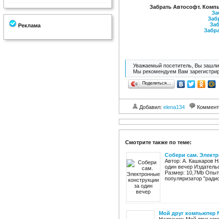
Забрать Автософт. Комп
За
Забр
Заб
Реклама
Забра
Уважаемый посетитель, Вы зашли 
Мы рекомендуем Вам зарегистрир
Поделиться…
Добавил:
elena134
Коммент
Смотрите также по теме:
Собери сам. Электр
Автор: А. Кашкаров 
один вечер Издательс
Размер: 10,7Mb Опыт
популяризатор "радио
Мой друг компьютер 