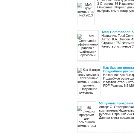
Название: Мой друг ком
3 Страниц: 36 Издатель
Описание: Журнал для 
выбрать компьютерную т
Total Commander: 
Название: Total Com
Автор: К.А. Власов 
Страниц: 752 Формат:
Качество: отличное Я
Как быстро восст
Подробное руковод
Название: Как быс
Подробное руководс
Издательство: Литр
PDF Размер: 8,5 Мб
50 лучших программ
Автор: С. Столяровск
компьютера Издательс
русский Cтраниц: 224 
Данная книга представ