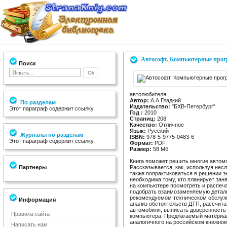
Автософт. Компьютерные про
Поиск
автолюбителя
Автор:
А.А.Гладкий
По разделам
Издательство:
"БХВ-Петербург"
Этот параграф содержит ссылку.
Год :
2010
Страниц:
208
Качество:
Отличное
Язык:
Русский
Журналы по разделам
ISBN:
978-5-9775-0483-6
Этот параграф содержит ссылку.
Формат:
PDF
Размер:
58 Мб
Книга поможет решить многие авто
Партнеры
Рассказывается, как, используя нес
также попрактиковаться в решении э
необходима тому, кто планирует зан
на компьютере посмотреть и распеча
подобрать взаимозаменяемую деталь
рекомендуемом техническом обслужи
Информация
анализ обстоятельств ДТП, рассчит
автомобиля, выписать доверенность
Правила сайта
компьютера. Предлагаемый материал
аналогичного на российском книжном
Написать нам