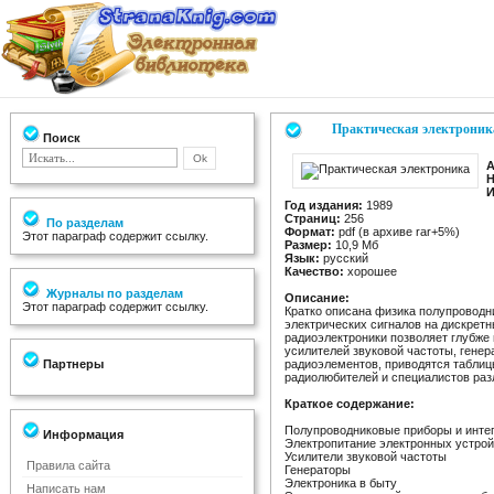
Практическая электроник
Поиск
А
Н
И
Год издания:
1989
Страниц:
256
По разделам
Формат:
pdf (в архиве rar+5%)
Этот параграф содержит ссылку.
Размер:
10,9 Мб
Язык:
русский
Качество:
хорошее
Журналы по разделам
Описание:
Этот параграф содержит ссылку.
Кратко описана физика полупроводн
электрических сигналов на дискрет
радиоэлектроники позволяет глубже
усилителей звуковой частоты, гене
Партнеры
радиоэлементов, приводятся таблиц
радиолюбителей и специалистов раз
Краткое содержание:
Полупроводниковые приборы и инт
Информация
Электропитание электронных устрой
Усилители звуковой частоты
Правила сайта
Генераторы
Электроника в быту
Написать нам