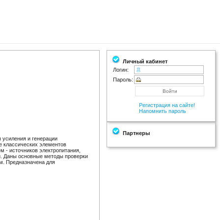
Личный кабинет
Логин:
Пароль:
Регистрация на сайте!
Напомнить пароль
Партнеры
 усиления и генерации
е классических элементов
м - источников электропитания,
й. Даны основные методы проверки
м. Предназначена для