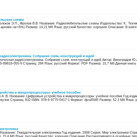
льские схемы
олоков Э.П., Фролов В.В. Название: Радиолюбительские схемы Издательство: К.: Технік
в архиве rar+5%) Размер: 14,21 Мб Язык: русский Качество: хорошее Описание: В книге
радиоэлектроника. Собрание схем, конструкций и идей
тическая радиоэлектроника. Собрание схем, конструкций и идей Автор: Виноградов Ю.
 5-89818-055-9 Страниц: 284 Язык: русский Формат: PDF Размер: 15,7 Мб Данная книга 
ройства и микропроцессоры: учебное пособие
 А. В. Название: Цифровые устройства и микропроцессоры: учебное пособие Год изда
вузов Страниц: 832 ISBN: 978-5-9775-0417-1 Формат: djvu/RAR Размер: 52.3 Мб Язык: р
лектроника
в Название: Твердотельная электроника Год издания: 2008 Серия: Мир электроники Стра
р: 15.4 Мб Язык: русский Качество: хорошее Описание Рассматриваются основные типы