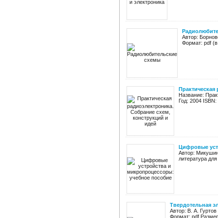
Радиолюбите
Автор: Борнов
Формат: pdf (
Практическая 
Название: Прак
Год: 2004 ISBN:
Цифровые уст
Автор: Микушин
литература для 
Твердотельная э
Автор: В. А. Гурто
Формат: pdf Разме