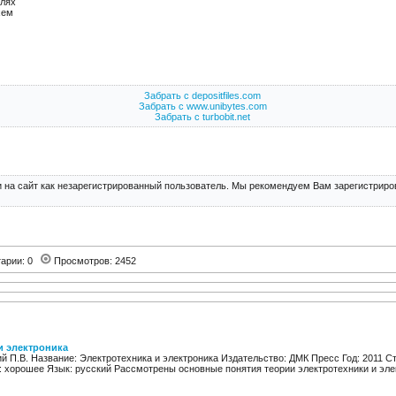
илях
хем
Забрать с depositfiles.com
Забрать с www.unibytes.com
Забрать с turbobit.net
 на сайт как незарегистрированный пользователь. Мы рекомендуем Вам зарегистриров
арии: 0
Просмотров: 2452
и электроника
й П.В. Название: Электротехника и электроника Издательство: ДМК Пресс Год: 2011 Ст
: хорошее Язык: русский Рассмотрены основные понятия теории электротехники и элек