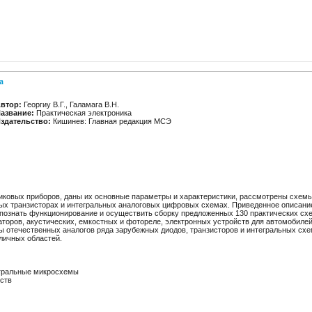
а
втор:
Георгиу В.Г., Галамага В.Н.
азвание:
Практическая электроника
здательство:
Кишинев: Главная редакция МСЭ
иковых приборов, даны их основные параметры и характеристики, рассмотрены схемы
ных транзисторах и интегральных аналоговых цифровых схемах. Приведенное описани
 познать функционирование и осуществить сборку предложенных 130 практических схе
раторов, акустических, емкостных и фотореле, электронных устройств для автомобиле
ы отечественных аналогов ряда зарубежных диодов, транзисторов и интегральных схе
личных областей.
егральные микросхемы
ств