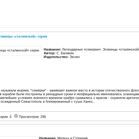
сминцы «сталинской» серии
Название:
Легендарные «семерки». Эсминцы «сталинской
Автор:
С. Балакин
Издательство:
Эксмо
их называли моряки, "семёрки" - занимают важное место в истории отечественного фло
в корабли были построены в рекордные сроки и неофициально именовались эсминцами
тяжелейших условиях военного времени храбро сражались с врагом - охраняли арктич
 осажденный Севастополь и блокированный с суши Ханко...
арии: 0
Просмотров: 296
Название:
Малыш и Странник