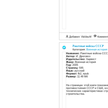
Добавил: VlaVasAf
Коммент
Ракетные войска СССР
Категория:
Военная история
Название:
Ракетные войска ССС
Автор:
И. Дроговоз
Издательство:
Харвест
Жанр:
Военная история
Год:
2005
Страниц:
595
Язык:
русский
Формат:
fb2, epub
Размер:
11.48 Мб
На страницах этой книги показан
противостояния СССР и США, особ
технических характеристиках стр
строительства.