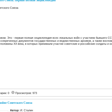
ого Союза. Первая полная энциклопедия
етского Союза
ывом. Это - первая полная энциклопедия всех локальных войн с участием бывшего СС
ассекреченных документов государственных и ведомственных архивов, а также воспом
половины XX века, в которых принимали участие советские и российские солдаты и 
арии: 0
Просмотров: 973
войне Советского Союза
Автор:
И. Сталин