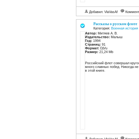
Добавил: VlaVasAf
Коммент
Рассказы о русском флоте
Категория:
Военная история
Автор:
Митяев А. В.
Издательство:
Малыш
Год:
1994
Страниц:
91
Формат:
DjVu
Размер:
21,24 Mb
Российский флот совершал круго
много славных побед. Никогда н
в этой книге.