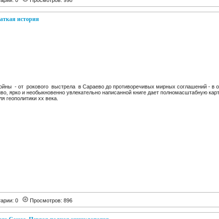
арии: 0
Просмотров: 998
раткая история
ны - от роковоro выстрела в Сараево до противоречивых мирных соглашений - в о
иво, ярко и необыкновенно увлекательно написанной книге дает полномасштабную кар
я геополитики хх века.
арии: 0
Просмотров: 896