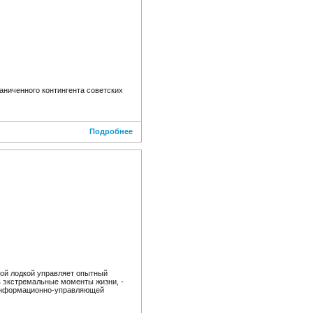
аниченного контингента советских
Подробнее
той лодкой управляет опытный
 экстремальные моменты жизни, -
й информационно-управляющей