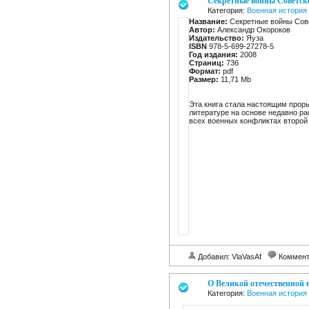
Секретные войны Советск
Категория:
Военная история
Название:
Секретные войны Сов
Автор:
Александр Окороков
Издательство:
Яуза
ISBN
978-5-699-27278-5
Год издания:
2008
Страниц:
736
Формат:
pdf
Размер:
11,71 Mb
Эта книга стала настоящим прор
литературе на основе недавно р
всех военных конфликтах второй 
Добавил: VlaVasAf
Коммент
О Великой отечественной 
Категория:
Военная история