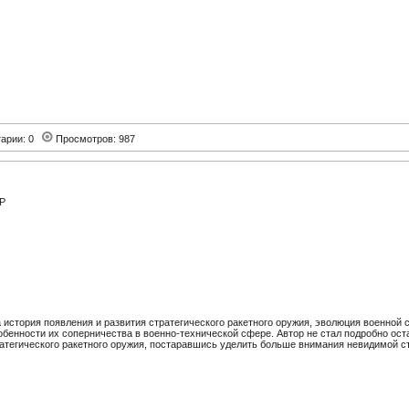
арии: 0
Просмотров: 987
Р
а история появления и развития стратегического ракетного оружия, эволюция военной с
енности их соперничества в военно-технической сфере. Автор не стал подробно оста
атегического ракетного оружия, постаравшись уделить больше внимания невидимой ст