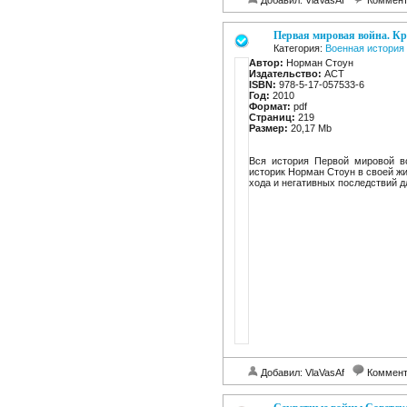
Добавил: VlaVasAf
Коммент
Первая мировая война. К
Категория:
Военная история
Автор:
Норман Стоун
Издательство:
АСТ
ISBN:
978-5-17-057533-6
Год:
2010
Формат:
pdf
Страниц:
219
Размер:
20,17 Mb
Вся история Первой мировой вой
историк Норман Стоун в своей ж
хода и негативных последствий дл
Добавил: VlaVasAf
Коммент