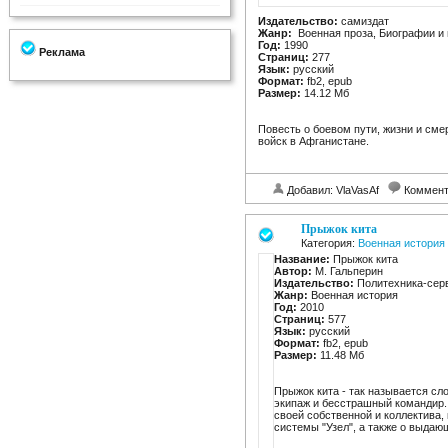
Издательство:
самиздат
Жанр:
Военная проза, Биографии и
Год:
1990
Реклама
Страниц:
277
Язык:
русский
Формат:
fb2, epub
Размер:
14.12 Мб
Повесть о боевом пути, жизни и сме
войск в Афганистане.
Добавил: VlaVasAf
Коммент
Прыжок кита
Категория:
Военная история
Название:
Прыжок кита
Автор:
М. Гальперин
Издательство:
Политехника-сер
Жанр:
Военная история
Год:
2010
Страниц:
577
Язык:
русский
Формат:
fb2, epub
Размер:
11.48 Мб
Прыжок кита - так называется с
экипаж и бесстрашный командир.
своей собственной и коллектива
системы "Узел", а также о выдаю