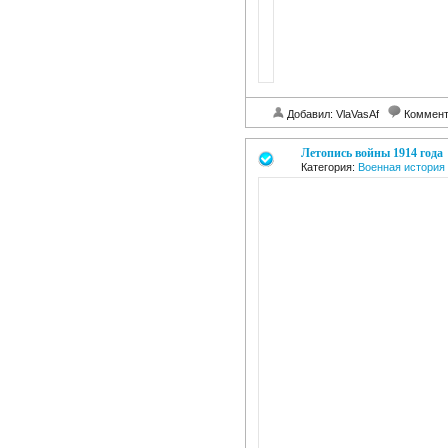
Добавил: VlaVasAf
Коммент
Летопись войны 1914 года
Категория:
Военная история