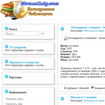
Легендарные «семерки». Э
Поиск
Категория:
Военная история
Жанр:
история
По разделам
Год:
2007
Этот параграф содержит ссылку.
Страниц:
250
Формат:
djvu
Размер:
43,6 Мб
Язык:
русский
Журналы по разделам
Этот параграф содержит ссылку.
Эсминцы проекта 7 и 7У - или, как 
современные по меркам 1930-х годо
службу на всех четырех флотах, в 
атаки, ставили мины, прорывались в
Партнеры
Добавил: VlaVasAf
Коммент
Информация
Малыш и Странник
Правила сайта
Категория:
Военная история
Написать нам