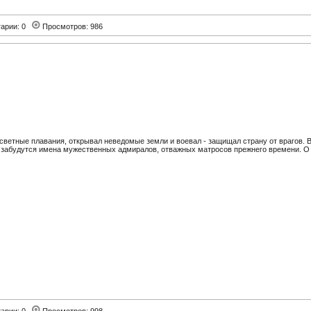
арии: 0
Просмотров: 986
светные плавания, открывал неведомые земли и воевал - защищал страну от врагов. 
е забудутся имена мужественных адмиралов, отважных матросов прежнего времени. О 