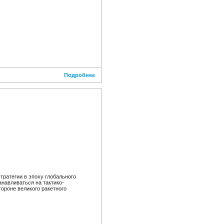
Подробнее
тратегии в эпоху глобального
навливаться на тактико-
ороне великого ракетного