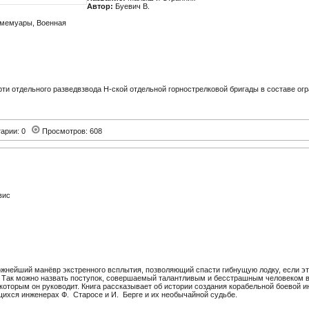
Автор:
Буевич В.
 мемуары, Военная
рти отдельного разведвзвода Н-ской отдельной горнострелковой бригады в составе огр
арии: 0
Просмотров: 608
вис
ложнейший манёвр экстренного всплытия, позволяющий спасти гибнущую лодку, если э
 Так можно назвать поступок, совершаемый талантливым и бесстрашным человеком в
, которым он руководит. Книга рассказывает об истории создания корабельной боево
щихся инженерах Ф. Старосе и И. Берге и их необычайной судьбе.