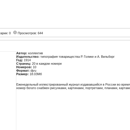
арии: 0
Просмотров: 644
Автор:
коллектив
Издательство:
типография товарищества Р. Голике и А. Вильборг
Год:
1914
Страниц:
20 в каждом номере
Номеров:
10
Формат:
djvu
Размер:
18.03Mб
Еженедельный иллюстрированный журнал издававшийся в России во врем
номер богато снабжен рисунками, картинами, портретами, планами, картам