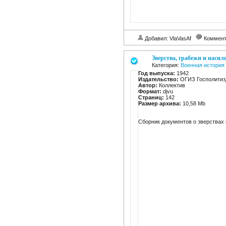
Добавил: VlaVasAf
Коммент
Зверства, грабежи и наси
Категория:
Военная история
Год выпуска:
1942
Издательство:
ОГИЗ Госполитиз
Автор:
Коллектив
Формат:
djvu
Страниц:
142
Размер архива:
10,58 Mb
Сборник документов о зверствах