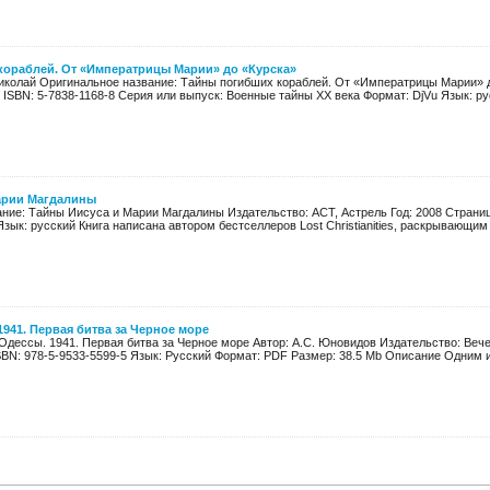
кораблей. От «Императрицы Марии» до «Курска»
иколай Оригинальное название: Тайны погибших кораблей. От «Императрицы Марии» д
л. ISBN: 5-7838-1168-8 Серия или выпуск: Военные тайны XX века Формат: DjVu Язык: рус
арии Магдалины
ание: Тайны Иисуса и Марии Магдалины Издательство: ACT, Астрель Год: 2008 Страниц:
зык: русский Книга написана автором бестселлеров Lost Christianities, раскрывающим п
941. Первая битва за Черное море
Одессы. 1941. Первая битва за Черное море Автор: А.С. Юновидов Издательство: Вече
SBN: 978-5-9533-5599-5 Язык: Русский Формат: PDF Размер: 38.5 Mb Описание Одним и