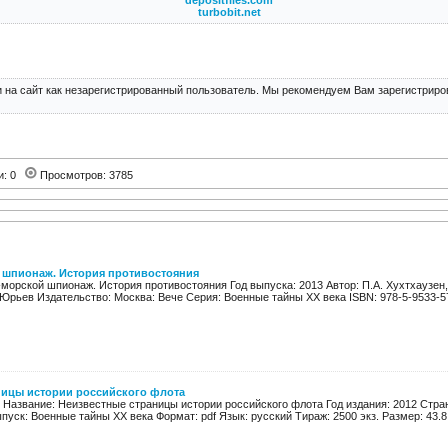
depositfiles.com
turbobit.net
 на сайт как незарегистрированный пользователь. Мы рекомендуем Вам зарегистриров
и: 0
Просмотров: 3785
 шпионаж. История противостояния
морской шпионаж. История противостояния Год выпуска: 2013 Автор: П.А. Хухтхаузен
 Юрьев Издательство: Москва: Вече Серия: Военные тайны XX века ISBN: 978-5-9533-57
ницы истории российского флота
в Название: Неизвестные страницы истории российского флота Год издания: 2012 Страни
пуск: Военные тайны XX века Формат: pdf Язык: русский Тираж: 2500 экз. Размер: 43.8 