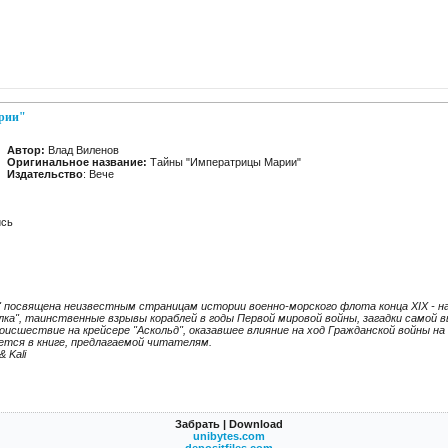
рии"
Автор:
Влад Виленов
Оригинальное название:
Тайны "Императрицы Марии"
Издательство
: Вече
ись
 посвящена неизвестным страницам истории военно-морского флота конца XIX - на
алка", таинственные взрывы кораблей в годы Первой мировой войны, загадки самой
исшествие на крейсере "Аскольд", оказавшее влияние на ход Гражданской войны на 
ется в книге, предлагаемой читателям.
 Kali
Забрать | Download
unibytes.com