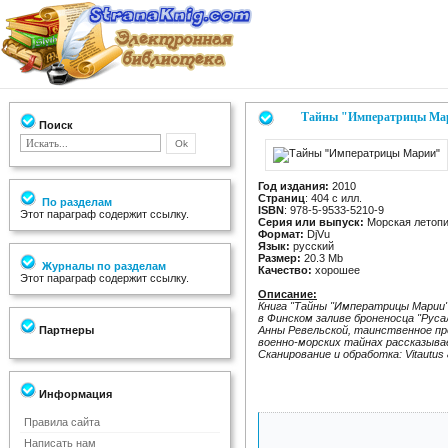
Тайны "Императрицы Ма
Поиск
Год издания:
2010
Страниц
: 404 с илл.
По разделам
ISBN
: 978-5-9533-5210-9
Этот параграф содержит ссылку.
Серия или выпуск:
Морская летоп
Формат:
DjVu
Язык:
русский
Размер:
20.3 Mb
Журналы по разделам
Качество:
хорошее
Этот параграф содержит ссылку.
Описание:
Книга "Тайны "Императрицы Марии"
в Финском заливе броненосца "Рус
Партнеры
Анны Ревельской, таинственное про
военно-морских тайнах рассказыва
Сканирование и обработка: Vitautus &
Информация
Правила сайта
Написать нам