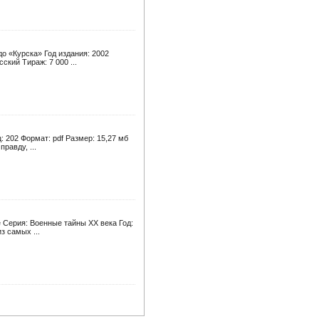
о «Курска» Год издания: 2002
ский Тираж: 7 000 ...
 202 Формат: pdf Размер: 15,27 мб
равду, ...
 Серия: Военные тайны XX века Год:
з самых ...