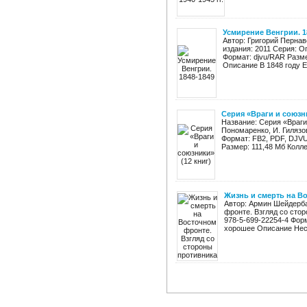
Усмирение Венгрии. 1
Автор: Григорий Пернав
издания: 2011 Серия: О
Формат: djvu/RAR Разме
Описание В 1848 году Е
Серия «Враги и союзни
Название: Серия «Враги 
Пономаренко, И. Гилязов
Формат: FB2, PDF, DJVU
Размер: 111,48 Мб Колле
Жизнь и смерть на В
Автор: Армин Шейдерба
фронте. Взгляд со стор
978-5-699-22254-4 Фор
хорошее Описание Несм