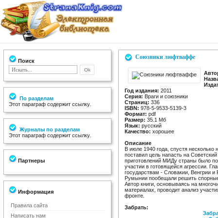
Союзники люфтваффе
Поиск
Авто
Назв
Изда
Год издания:
2011
Серия:
Враги и союзники
По разделам
Страниц:
336
Этот параграф содержит ссылку.
ISBN:
978-5-9533-5139-3
Формат:
pdf
Размер:
35.1 Мб
Язык:
русский
Журналы по разделам
Качество:
хорошее
Этот параграф содержит ссылку.
Описание
В июле 1940 года, спустя несколько
поставил цель напасть на Советски
Партнеры
приготовлений МИДу страны было по
участии в готовящейся агрессии. Гл
государствам - Словакии, Венгрии и
Румынии пообещали решить спорные
Автор книги, основываясь на много
материалах, проводит анализ участ
Информация
фронте.
Правила сайта
Забрать:
Забра
Написать нам