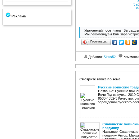
З
Заб
За
Реклама
Уважаемый посетитель, Вы зашли 
Мы рекомендуем Вам зарегистрир
Поделиться…
Добавил:
Sirius52
Коммент
Смотрите также по теме:
Русские воинские трад
Название: Русские воинс
Вече Год выпуска: 2010 С
9533-4532-3 Качество: от
зарождении русского боево
Славянские воинские
поединку
Название: Славянские 
поединку Автор: Мандз