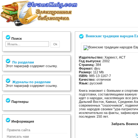
Воинские традиции народов Е
Поиск
Издательство:
Харвест, АСТ
Год выпуска:
2002
По разделам
Страниц:
384
Этот параграф содержит ссылку.
Формат:
djvu
Размер:
112 Mb
ISBN:
985-13-1167-7
Качество:
отличное
Журналы по разделам
Язык:
русский
Этот параграф содержит ссылку.
Книга знакомит с боевыми и спортив
подготовки, составляющими важную 
идет о народах, населяющих все ре
Партнеры
Дальний Восток, Кавказ, Среднюю Аз
современных "сказочников", подмен
этих народов своими "ура-патриотич
исключительно на факты, зафиксиро
последних 150 лет.
Информация
Забрать Воинс
Правила сайта
За
Написать нам