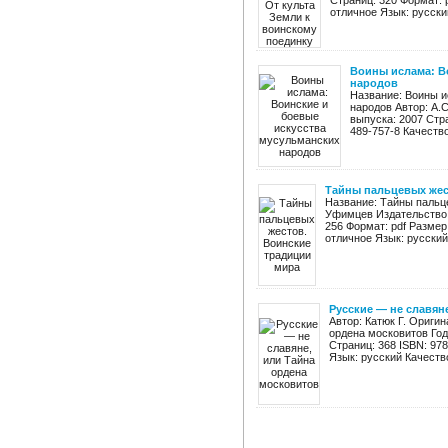
Страниц: 320 Формат: 
отличное Язык: русский
Воины ислама: В
народов
Название: Воины и
народов Автор: А.
выпуска: 2007 Стра
489-757-8 Качество
Тайны пальцевых жес
Название: Тайны пальце
Уфимцев Издательство:
256 Формат: pdf Размер
отличное Язык: русский 
Русские — не славян
Автор: Катюк Г. Ориги
ордена московитов Год
Страниц: 368 ISBN: 97
Язык: русский Качеств