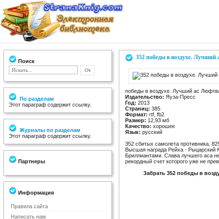
352 победы в воздухе. Лучши
Поиск
победы в воздухе. Лучший ас Люфт
Издательство:
Яуза-Пресс
По разделам
Год:
2013
Этот параграф содержит ссылку.
Страниц:
385
Формат:
rtf, fb2
Размер:
12,93 мб
Качество:
хорошее
Журналы по разделам
Язык:
русский
Этот параграф содержит ссылку.
352 сбитых самолета противника, 82
Высшая награда Рейха - Рыцарский 
Бриллиантами. Слава лучшего аса не
Партнеры
рекордный счет которого уже не превз
Забрать 352 победы в воз
Информация
Правила сайта
Написать нам