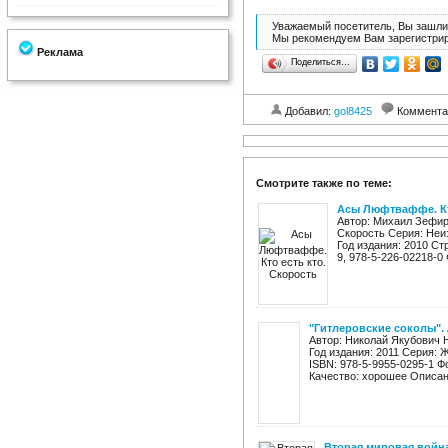
Уважаемый посетитель, Вы зашли 
Мы рекомендуем Вам зарегистрир
Реклама
Поделиться…
Добавил:
gol8425
Коммента
Смотрите также по теме:
Асы Люфтваффе. Кт
Автор: Михаил Зефир
Скорость Серия: Неи
Год издания: 2010 Ст
9, 978-5-226-02218-0 
"Гитлеровские соколы"
Автор: Николай Якубович 
Год издания: 2011 Серия: 
ISBN: 978-5-9955-0295-1 Ф
Качество: хорошее Описани
Вторая мировая война