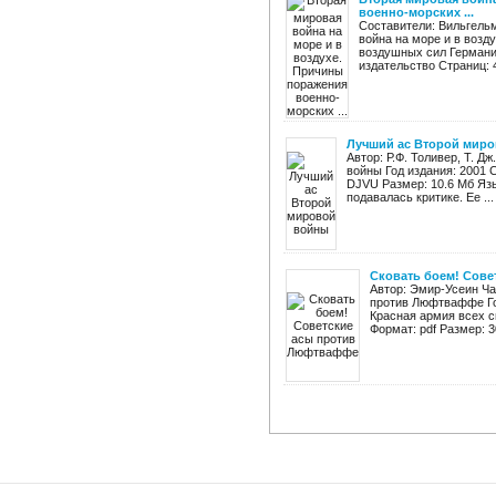
военно-морских ...
Составители: Вильгель
война на море и в возд
воздушных сил Германии
издательство Страниц: 4
Лучший ас Второй мир
Автор: Р.Ф. Толивер, Т. 
войны Год издания: 2001 С
DJVU Размер: 10.6 Мб Язы
подавалась критике. Ее ...
Сковать боем! Сов
Автор: Эмир-Усеин Ча
против Люфтваффе Год
Красная армия всех с
Формат: pdf Размер: 3