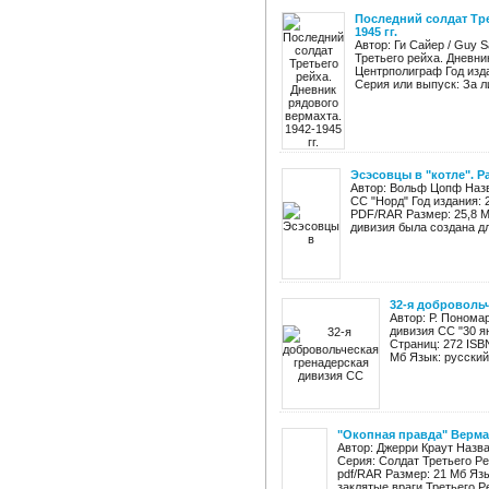
Последний солдат Тре
1945 гг.
Автор: Ги Сайер / Guy 
Третьего рейха. Дневни
Центрполиграф Год изда
Серия или выпуск: За ли
Эсэсовцы в "котле". 
Автор: Вольф Цопф Назв
СС "Норд" Год издания: 
PDF/RAR Размер: 25,8 М
дивизия была создана дл
32-я добровольч
Автор: Р. Понома
дивизия СС "30 я
Страниц: 272 ISB
Мб Язык: русский
"Окопная правда" Верма
Автор: Джерри Краут Назва
Серия: Солдат Третьего Ре
pdf/RAR Размер: 21 Мб Яз
заклятые враги Третьего Ре