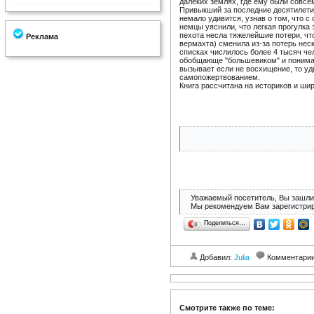
далеких землях, где ему были совсе
Привыкший за последние десятилетия
немало удивится, узнав о том, что 
немцы уяснили, что легкая прогулка з
пехота несла тяжелейшие потери, что
Реклама
вермахта) сменила из-за потерь нес
списках числилось более 4 тысяч чел
обобщающе "большевиком" и понимае
вызывает если не восхищение, то уд
самопожертвованием.
Книга рассчитана на историков и шир
Уважаемый посетитель, Вы зашли 
Мы рекомендуем Вам зарегистрир
Поделиться…
Добавил:
Julia
Комментари
Смотрите также по теме: