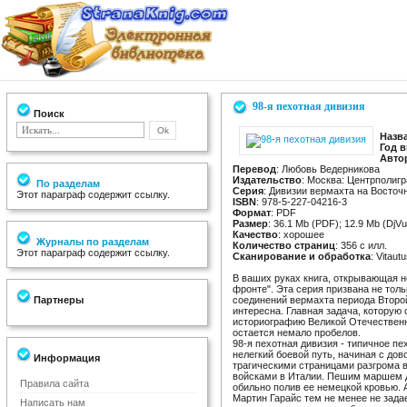
98-я пехотная дивизия
Поиск
Назв
Год 
Авто
Перевод
: Любовь Ведерникова
Издательство
: Москва: Центрполиг
По разделам
Серия
: Дивизии вермахта на Восто
Этот параграф содержит ссылку.
ISBN
: 978-5-227-04216-3
Формат
: PDF
Размер
: 36.1 Mb (PDF); 12.9 Mb (DjVu
Качество
: хорошее
Журналы по разделам
Количество страниц
: 356 с илл.
Этот параграф содержит ссылку.
Сканирование и обработка
: Vitautu
В ваших руках книга, открывающая 
фронте". Эта серия призвана не толь
Партнеры
соединений вермахта периода Второй
интересна. Главная задача, которую 
историографию Великой Отечественно
остается немало пробелов.
98-я пехотная дивизия - типичное п
нелегкий боевой путь, начиная с до
Информация
трагическими страницами разгрома в
войсками в Италии. Пешим маршем д
Правила сайта
обильно полив ее немецкой кровью. 
Мартин Гарайс тем не менее не зада
Написать нам