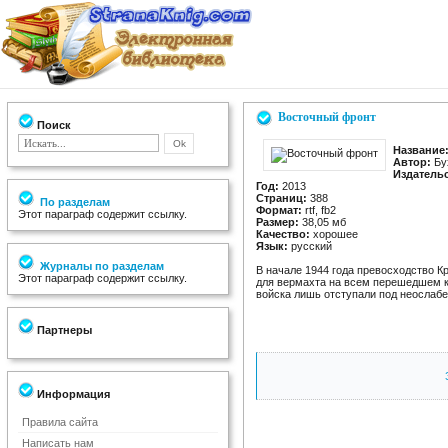
Восточный фронт
Поиск
Название
Автор:
Бу
Издатель
Год:
2013
Страниц:
388
По разделам
Формат:
rtf, fb2
Этот параграф содержит ссылку.
Размер:
38,05 мб
Качество:
хорошее
Язык:
русский
Журналы по разделам
В начале 1944 года превосходство 
Этот параграф содержит ссылку.
для вермахта на всем перешедшем к
войска лишь отступали под неослабе
Партнеры
Информация
Правила сайта
Написать нам