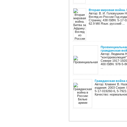
Вторая мировая война. 
Автор: В. И. Головушкин 
Взгляд из России Год изд
Страниц: 438 ISBN: 5-17-0
62.9 Мб Язык: русский ...
Провинциальная
гражданская войн
Автор: Людмила Н
"контрреволюция"
Севере 1917-1920 
400 ISBN: 978-5-8
...
Гражданская война 
Автор: Клавинг В. На
издания: 2003 Серия:
5-17-019260-6, 5-7921
Качество: нормальное