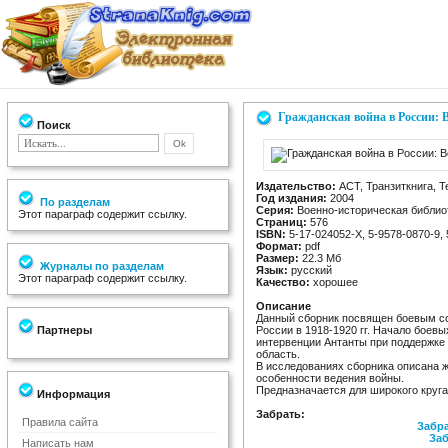
Гражданская война в России: 
Поиск
Издательство:
АСТ, Транзиткнига, Te
Год издания:
2004
По разделам
Серия:
Военно-историческая библио
Этот параграф содержит ссылку.
Страниц:
576
ISBN:
5-17-024052-Х, 5-9578-0870-9, 
Формат:
pdf
Размер:
22.3 Мб
Журналы по разделам
Язык:
русский
Этот параграф содержит ссылку.
Качество:
хорошее
Описание
Данный сборник посвящен боевым с
Партнеры
России в 1918-1920 гг. Начало боев
интервенции Антанты при поддержке
область.
В исследованиях сборника описана ж
особенности ведения войны.
Предназначается для широкого круга
Информация
Забрать:
Правила сайта
Забра
Заб
Написать нам