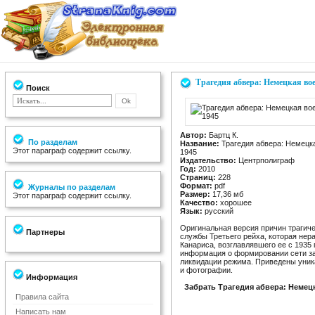
Трагедия абвера: Немецкая вое
Поиск
Автор:
Бартц К.
По разделам
Название:
Трагедия абвера: Немецка
Этот параграф содержит ссылку.
1945
Издательство:
Центрполиграф
Год:
2010
Страниц:
228
Формат:
pdf
Журналы по разделам
Размер:
17,36 мб
Этот параграф содержит ссылку.
Качество:
хорошее
Язык:
русский
Оригинальная версия причин трагич
Партнеры
службы Третьего рейха, которая не
Канариса, возглавлявшего ее с 1935 
информация о формировании сети заг
ликвидации режима. Приведены уник
и фотографии.
Информация
Забрать Трагедия абвера: Немец
Правила сайта
Написать нам