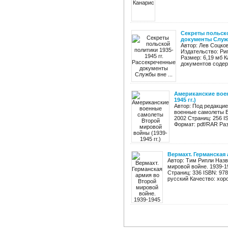
Секреты польско
документы Служб
Автор: Лев Соцков
Издательство: Рип
Размер: 6,19 мб 
документов содер
Американские вое
1945 гг.)
Автор: Под редакци
военные самолеты Вт
2002 Страниц: 256 I
Формат: pdf/RAR Раз
Вермахт. Германская
Автор: Тим Рипли Назв
мировой войне. 1939-1
Страниц: 336 ISBN: 978
русский Качество: хор