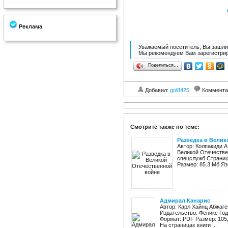
Реклама
Уважаемый посетитель, Вы зашли 
Мы рекомендуем Вам зарегистрир
Поделиться…
Добавил:
gol8425
Коммента
Смотрите также по теме:
Разведка в Велик
Автор: Колпакиди А
Великой Отечестве
спецслужб Страниц:
Размер: 85.3 Мб Яз
Адмирал Канарис
Автор: Карл Хайнц Абжаге
Издательство: Феникс Год
Формат: PDF Размер: 105
На страницах книги ...