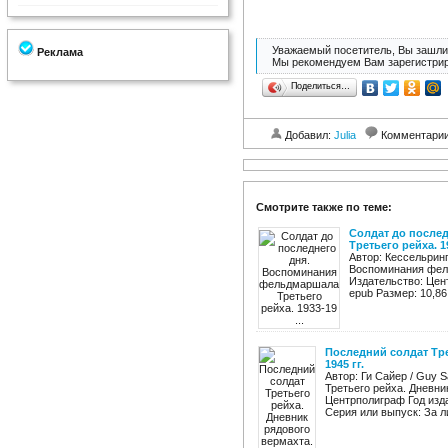
Уважаемый посетитель, Вы зашли 
Реклама
Мы рекомендуем Вам зарегистрир
Поделиться…
Добавил:
Julia
Комментари
Смотрите также по теме:
Солдат до после
Третьего рейха. 19
Автор: Кессельринг
Воспоминания фель
Издательство: Цент
epub Размер: 10,86
Последний солдат Тре
1945 гг.
Автор: Ги Сайер / Guy 
Третьего рейха. Дневни
Центрполиграф Год изда
Серия или выпуск: За ли