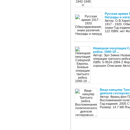
Русская армия 
Награды и нагру
Автор: О.В.Харит
1917 - 1920. Об
знаки Год издан
122 ISBN: нет Фо
Немецкая оккупация С
рейха. 1940-19 ...
Автор: Эрл Зимке Назва
операции третьего рейха.
ISBN: 5-9524-2084-2 Фор
хорошее Описание Автор 
Вице-канцлер Тре
деятеля гитлеровск
Автор: Франц фон П
Воспоминания полит
Год издания: 2005 С
Размер: 14.7 Мб Язы