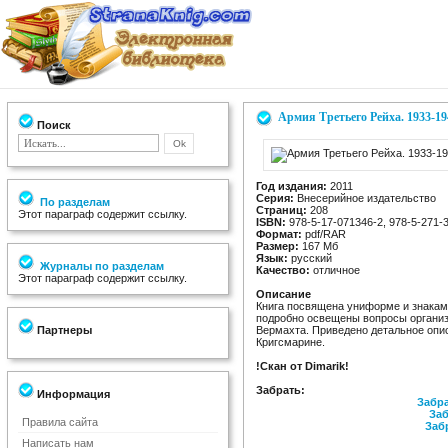
Армия Третьего Рейха. 1933-19
Поиск
Год издания:
2011
Серия:
Внесерийное издательство
По разделам
Страниц:
208
Этот параграф содержит ссылку.
ISBN:
978-5-17-071346-2, 978-5-271-
Формат:
pdf/RAR
Размер:
167 Мб
Язык:
русский
Журналы по разделам
Качество:
отличное
Этот параграф содержит ссылку.
Описание
Книга посвящена униформе и знакам
подробно освещены вопросы организ
Партнеры
Вермахта. Приведено детальное оп
Кригсмарине.
!Скан от Dimarik!
Забрать:
Информация
Забра
Заб
Правила сайта
Заб
Написать нам