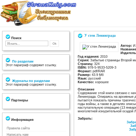
У стен Ленинграда
Поиск
Автор:
И.
Название
Издатель
Год издания:
2010
Серия:
Забытые страницы Второй м
По разделам
Страниц:
324
Этот параграф содержит ссылку.
ISBN:
978-5-9533-5209-3
Формат:
pdf/RAR
Размер:
43.9 Мб
Язык:
русский
Журналы по разделам
Качество:
хорошее
Этот параграф содержит ссылку.
Описание
Содержание этой книги связано с на
Ленинграда. Опираясь на архивные д
Партнеры
пытается показать причины трагическ
годы войны, а также в деталях опис
наступательную операцию (13 января
многолетней изнурительной осадой Л
Забрать:
Информация
Забра
Заб
Правила сайта
Заб
Написать нам