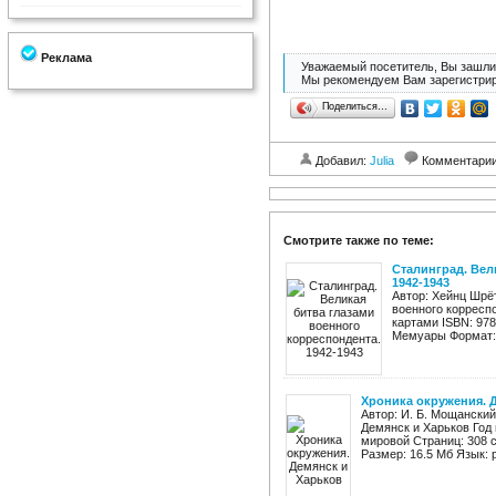
Реклама
Уважаемый посетитель, Вы зашли 
Мы рекомендуем Вам зарегистрир
Поделиться…
Добавил:
Julia
Комментари
Смотрите также по теме:
Сталинград. Вел
1942-1943
Автор: Хейнц Шрё
военного корреспо
картами ISBN: 978
Мемуары Формат: p
Хроника окружения. 
Автор: И. Б. Мощански
Демянск и Харьков Год
мировой Страниц: 308 c
Размер: 16.5 Мб Язык: 