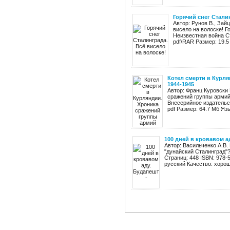
Горячий снег Стали
Автор: Рунов В., Зай
висело на волоске! Г
Неизвестная война Ст
pdf/RAR Размер: 19.5 
Котел смерти в Курл
1944-1945
Автор: Франц Куровски 
сражений группы армий 
Внесерийное издательст
pdf Размер: 64.7 Мб Язы
100 дней в кровавом а
Автор: Васильченко А.В.
"дунайский Сталинград"?
Страниц: 448 ISBN: 978-
русский Качество: хорош