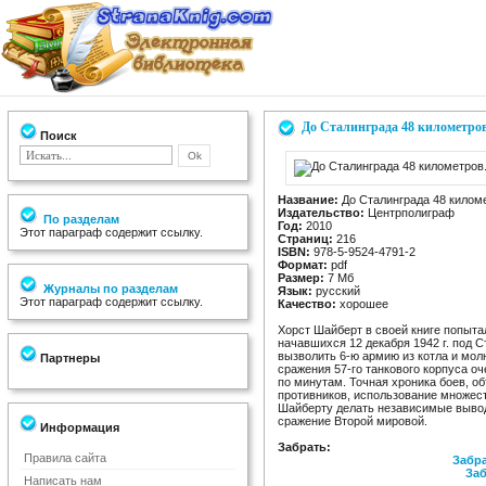
До Сталинграда 48 километров
Поиск
Название:
До Сталинграда 48 киломе
Издательство:
Центрполиграф
По разделам
Год:
2010
Этот параграф содержит ссылку.
Страниц:
216
ISBN:
978-5-9524-4791-2
Формат:
pdf
Размер:
7 Мб
Журналы по разделам
Язык:
русский
Этот параграф содержит ссылку.
Качество:
хорошее
Хорст Шайберт в своей книге попыта
начавшихся 12 декабря 1942 г. под 
вызволить 6-ю армию из котла и мо
Партнеры
сражения 57-го танкового корпуса о
по минутам. Точная хроника боев, о
противников, использование множес
Шайберту делать независимые выво
сражение Второй мировой.
Информация
Забрать:
Правила сайта
Забра
Заб
Написать нам