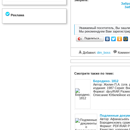
Забрать:
Забра
Заб
Реклама
Уважаемый посетитель, Вы зашли 
Мы рекомендуем Вам зарегистрир
Поделиться…
Добавил:
dim_boss
Коммен
Смотрите также по теме:
Бородино. 1812
Автор: Жилин П.А. (отв.
издания: 1987 Серия: Вн
Формат: djvu/RAR Разме
Описание Юбилейное изд
Подлинные докумен
Автор: Афанасьевъ 
Бородинскомъ сражен
Формат: PDF/RAR Р
Качество: хорошее О