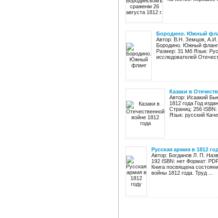
Бородино. Южный фл
Автор: В.Н. Земцов, А.И
Бородино. Южный фланг 
Размер: 31 Мб Язык: Ру
исследователей Отечеств
Казаки в Отечест
Автор: Исаакий Бы
1812 года Год изда
Страниц: 256 ISBN:
Язык: русский Каче
Русская армия в 1812 го
Автор: Богданов Л. П. Наз
192 ISBN: нет Формат: PD
Книга посвящена состояни
войны 1812 года. Труд ...