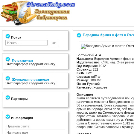
Бородино Армия и флот в Отеч
Поиск
Балтийский А. А.
Название:
Бородино Армия и флот в
По разделам
Издательство:
СПб. изд. О-ва ревн
Этот параграф содержит ссылку.
Год издания:
1912
Страниц:
232
ISBN:
нет
Формат:
pdf/rar
Журналы по разделам
Размер:
108 Мб
Этот параграф содержит ссылку.
Язык:
Русский
Качество:
хорошее
Описание
Книга является путеводителем по Бо
Партнеры
различные моменты Бородинского ср
50 схем-планов). Книга содержит : о
армии на Бородинском поле, бой при
короля, атаки на Семеновские флеши
овраг, атака Платова и Уварова на л
Информация
действия на левом фланге у д. Утицы
флот в Отечественную войну 1812 го
Правила сайта
операциях. Схема панорамы Франца 
Написать нам