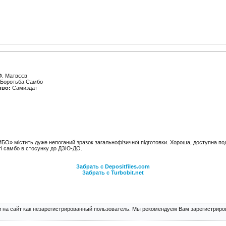
Ф. Матвєєв
Боротьба Самбо
тво:
Самиздат
БО» містить дуже непоганий зразок загальнофізичної підготовки. Хороша, доступна по
сті самбо в стосунку до ДЗЮ-ДО.
Забрать с Depositfiles.com
Забрать с Turbobit.net
 на сайт как незарегистрированный пользователь. Мы рекомендуем Вам зарегистриров