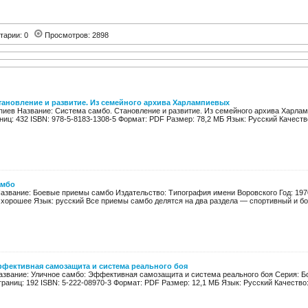
тарии: 0
Просмотров: 2898
тановление и развитие. Из семейного архива Харлампиевых
мпиев Название: Система самбо. Становление и развитие. Из семейного архива Харла
ниц: 432 ISBN: 978-5-8183-1308-5 Формат: PDF Размер: 78,2 МБ Язык: Русский Качество
амбо
Название: Боевые приемы самбо Издательство: Типография имени Воровского Год: 1970
: хорошее Язык: русский Все приемы самбо делятся на два раздела — спортивный и бо
ффективная самозащита и система реального боя
азвание: Уличное самбо: Эффективная самозащита и система реального боя Серия: Б
траниц: 192 ISBN: 5-222-08970-3 Формат: PDF Размер: 12,1 МБ Язык: Русский Качество: