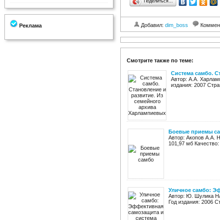
Поделиться…
Добавил:
dim_boss
Коммен
Реклама
Смотрите также по теме:
Система самбо. С
Автор: А.А. Харла
издания: 2007 Стра
Боевые приемы с
Автор: Акопов А.А. 
101,97 мб Качество
Уличное самбо: Э
Автор: Ю. Шулика Н
Год издания: 2006 С