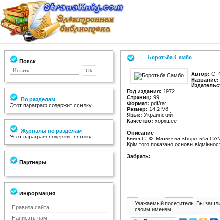
Боротьба Самбо
Поиск
Автор:
С. 
Название:
Издательс
Год издания:
1972
Страниц:
99
По разделам
Формат:
pdf/rar
Этот параграф содержит ссылку.
Размер:
14,2 Мб
Язык:
Украинский
Качество:
хорошее
Журналы по разделам
Описание
Этот параграф содержит ссылку.
Книга С. Ф. Матвєєва «Боротьба САМ
Крім того показано основні відмінно
Забрать:
Партнеры
Информация
Уважаемый посетитель, Вы зашли
Правила сайта
своим именем.
Написать нам